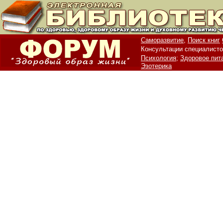
Саморазвитие,
Поиск книг
Консультации специалисто
Психология;
Здоровое пит
Эзотерика