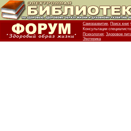
Саморазвитие,
Поиск книг
Консультации специалисто
Психология;
Здоровое пит
Эзотерика