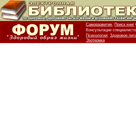
Саморазвитие,
Поиск книг
Консультации специалисто
Психология;
Здоровое пит
Эзотерика