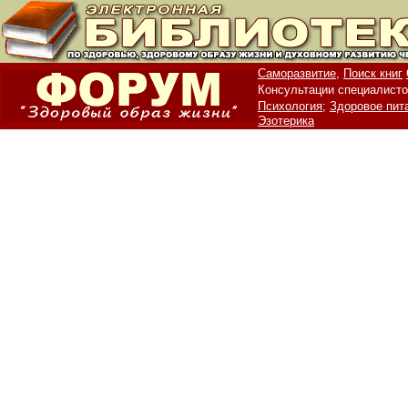
Саморазвитие,
Поиск книг
Консультации специалисто
Психология;
Здоровое пит
Эзотерика