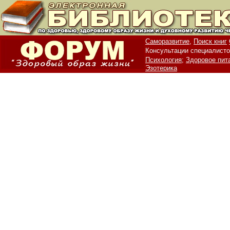
Саморазвитие,
Поиск книг
Консультации специалисто
Психология;
Здоровое пит
Эзотерика