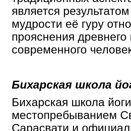
является результатом
мудрости её гуру отн
прояснения древнего 
современного человек
Бихарская школа йо
Бихарская школа йог
местопребыванием С
Сарасвати и официа