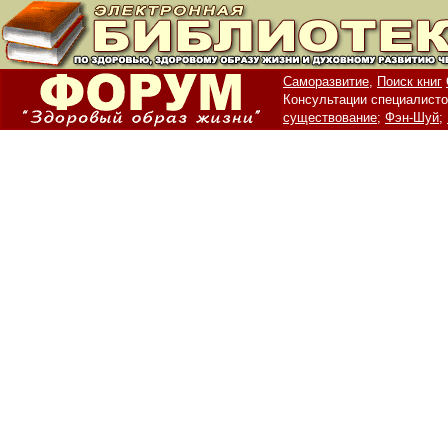
Саморазвитие,
Поиск книг
Консультации специалисто
существование;
Фэн-Шуй;