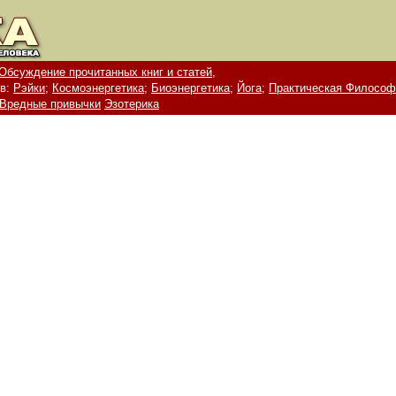
Обсуждение прочитанных книг и статей,
в:
Рэйки;
Космоэнергетика;
Биоэнергетика;
Йога;
Практическая Философ
Вредные привычки
Эзотерика