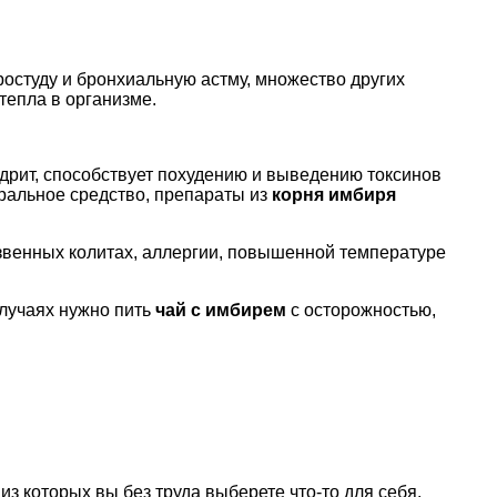
ростуду и бронхиальную астму, множество других
тепла в организме.
одрит, способствует похудению и выведению токсинов
туральное средство, препараты из
корня имбиря
звенных колитах, аллергии, повышенной температуре
случаях нужно пить
чай с имбирем
с осторожностью,
з которых вы без труда выберете что-то для себя.