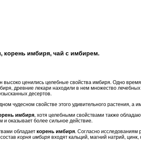
, корень имбиря, чай с имбирем.
ен высоко ценились целебные свойства имбиря. Одно время
мбиря, древние лекари находили в нем множество лечебных 
 изысканных десертов.
ном чудесном свойстве этого удивительного растения, а им
орень имбиря
, хотя целебными свойствами также обладают
м и оказывает более сильное действие.
твами обладает
корень имбиря
. Согласно исследованиям р
 состав
корня имбиря
входят кальций, магний натрий, цинк,