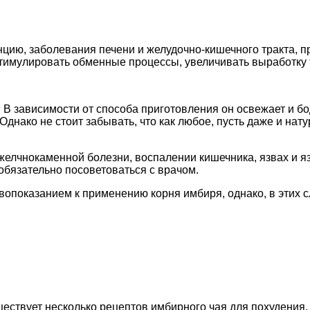
цию, заболевания печени и желудочно-кишечного тракта, п
стимулировать обменные процессы, увеличивать выработку 
 В зависимости от способа приготовления он освежает и б
 Однако не стоит забывать, что как любое, пусть даже и на
желчнокаменной болезни, воспалении кишечника, язвах и я
обязательно посоветоваться с врачом.
вопоказанием к применению корня имбиря, однако, в этих 
ествует несколько рецептов имбирного чая для похудения, и