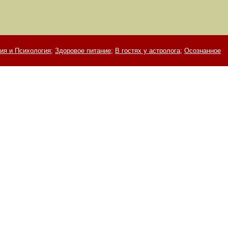
ия и Психология;
Здоровое питание;
В гостях у астролога;
Осознанное