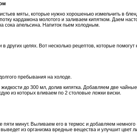
ном
истьев мяты, которые нужно хорошенько измельчить в блен
отку кардамона молотого и заливаем кипятком. Даем наст
на сока апельсина. Напиток пьем холодным.
в других целях. Вот несколько рецептов, которые помогут н
 долгого пребывания на холоде.
жидкости до 300 мл, долив кипятка. Добавляем две чайные
ждую из которых вливаем по 2 столовые ложки виски.
пяти минут. Выливаем его в термос и добавляем немного с
, выведет из организма вредные вещества и улучшит цвет л