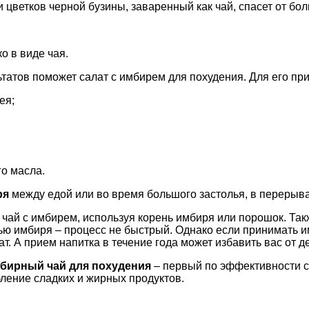
цветков черной бузины, заваренный как чай, спасет от бол
о в виде чая.
татов поможет салат с имбирем для похудения. Для его пр
ея;
;
го масла.
ря
между едой или во время большого застолья, в перерыв
ь чай с имбирем, используя корень имбиря или порошок. Та
ью имбиря – процесс не быстрый. Однако если принимать и
т. А прием напитка в течение года может избавить вас от д
бирный чай для похудения
– первый по эффективности с
бление сладких и жирных продуктов.