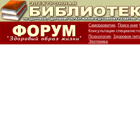
Саморазвитие,
Поиск книг
Консультации специалисто
Психология;
Здоровое пит
Эзотерика