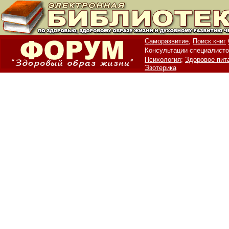
Саморазвитие,
Поиск книг
Консультации специалисто
Психология;
Здоровое пит
Эзотерика