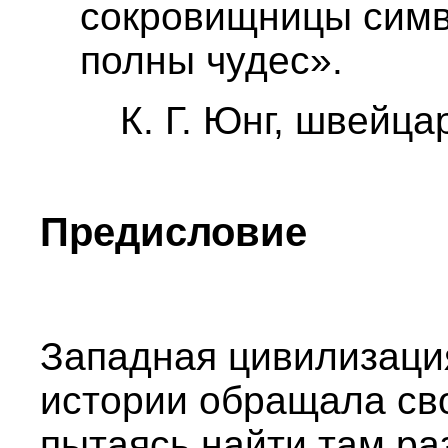
сокровищницы симв
полны чудес».
К. Г. Юнг, швейца
Предисловие
Западная цивилизаци
истории обращала сво
пытаясь найти там р