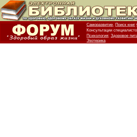
Саморазвитие,
Поиск книг
Консультации специалисто
Психология;
Здоровое пит
Эзотерика