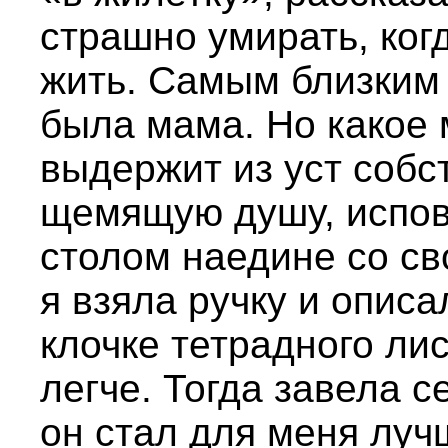
страшно умирать, ког
жить. Самым близким 
была мама. Но какое 
выдержит из уст собс
щемящую душу, испове
столом наедине со с
я взяла ручку и опис
клочке тетрадного ли
легче. Тогда завела 
он стал для меня луч