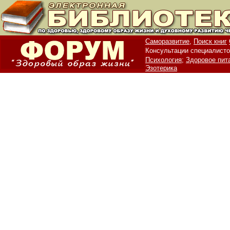
Саморазвитие,
Поиск книг
Консультации специалисто
Психология;
Здоровое пит
Эзотерика