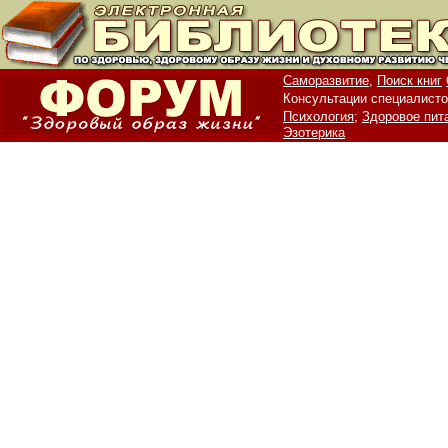
Саморазвитие,
Поиск книг
Консультации специалисто
Психология;
Здоровое пит
Эзотерика