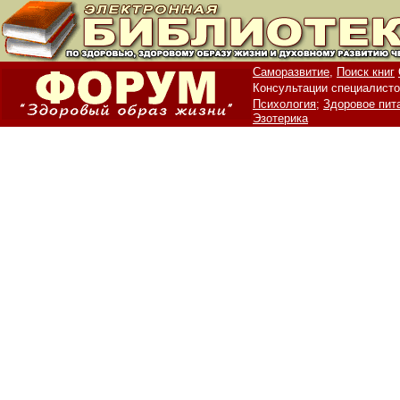
Саморазвитие,
Поиск книг
Консультации специалисто
Психология;
Здоровое пит
Эзотерика