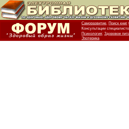
Саморазвитие,
Поиск книг
Консультации специалисто
Психология;
Здоровое пит
Эзотерика