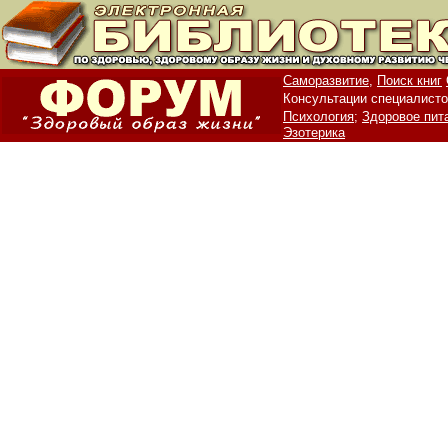
Саморазвитие,
Поиск книг
Консультации специалисто
Психология;
Здоровое пит
Эзотерика