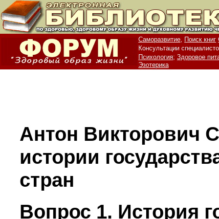
Саморазвитие,
Поиск книг
Консультации специалисто
Психология;
Здоровое пит
Эзотерика
Антон Викторович С
истории государств
стран
Вопрос 1. История г