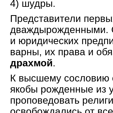
4) шудры.
Представители первы
дваждырожденными. С
и юридических предп
варны, их права и об
драхмой
.
К высшему сословию
якобы рожденные из у
проповедовать религ
освобождались от все