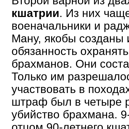
Второй варной из дв
кшатрии
. Из них чащ
военачальники и радж
Ману, якобы созданы и
обязанность охранять
брахманов. Они соста
Только им разрешалос
участвовать в похода
штраф был в четыре р
убийство брахмана. 9
отцом 90-летнего кша