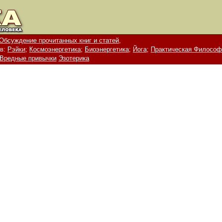
Обсуждение прочитанных книг и статей,
в:
Рэйки;
Космоэнергетика;
Биоэнергетика;
Йога;
Практическая Философ
Вредные привычки
Эзотерика