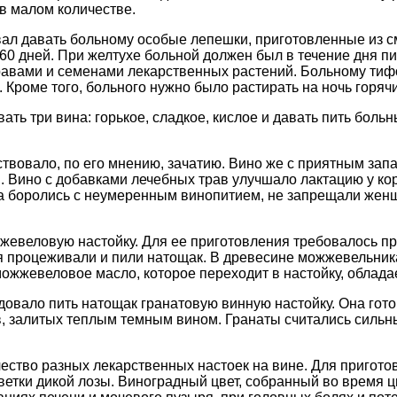
 в малом количестве.
ал давать больному особые лепешки, приготовленные из сме
60 дней. При желтухе больной должен был в течение дня пи
травами и семенами лекарственных растений. Больному ти
 Кроме того, больного нужно было растирать на ночь горяч
ь три вина: горькое, сладкое, кислое и давать пить больн
твовало, по его мнению, зачатию. Вино же с приятным зап
Вино с добавками лечебных трав улучшало лактацию у ко
да боролись с неумеренным винопитием, не запрещали женщ
жевеловую настойку. Для ее приготовления требовалось пр
 процеживали и пили натощак. В древесине можжевельника
можжевеловое масло, которое переходит в настойку, облад
довало пить натощак гранатовую винную настойку. Она гото
ов, залитых теплым темным вином. Гранаты считались силь
чество разных лекарственных настоек на вине. Для пригот
тки дикой лозы. Виноградный цвет, собранный во время ц