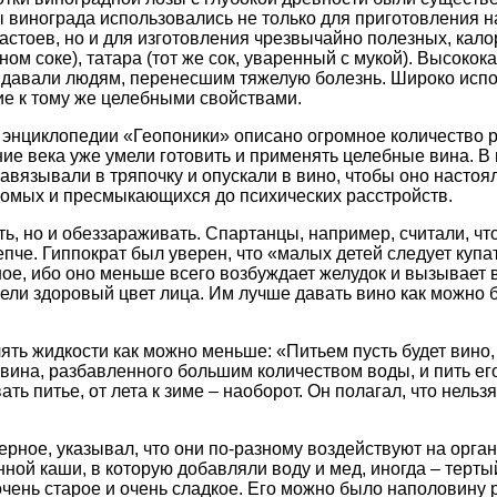
винограда использовались не только для приготовления нап
астоев, но и для изготовления чрезвычайно полезных, кало
ном соке), татара (тот же сок, уваренный с мукой). Высок
их давали людям, перенесшим тяжелую болезнь. Широко испо
ие к тому же целебными свойствами.
энциклопедии «Геопоники» описано огромное количество р
анние века уже умели готовить и применять целебные вина.
завязывали в тряпочку и опускали в вино, чтобы оно насто
комых и пресмыкающихся до психических расстройств.
ить, но и обеззараживать. Спартанцы, например, считали, ч
пче. Гиппократ был уверен, что «малых детей следует купа
ное, ибо оно меньше всего возбуждает желудок и вызывает 
ели здоровый цвет лица. Им лучше давать вино как можно б
ять жидкости как можно меньше: «Питьем пусть будет вино,
 вина, разбавленного большим количеством воды, и пить ег
ь питье, от лета к зиме – наоборот. Он полагал, что нельзя
черное, указывал, что они по-разному воздействуют на орг
нной каши, в которую добавляли воду и мед, иногда – терт
чень старое и очень сладкое. Его можно было наполовину