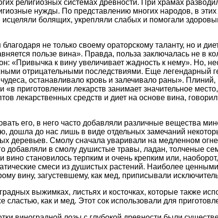
огих религиозных системах древности. При храмах разводи
лигиозные нужды. По представлению многих народов, в этих
и исцеляли болящих, укрепляли слабых и помогали здоров
 благодаря не только своему ораторскому таланту, но и ди
авняется пользе вина». Правда, польза заключалась не в к
он: «Привычка к вину увеличивает жадность к нему». Но, н
жными отрицательными последствиями. Еще легендарный ге
 чудеса, останавливало кровь и залечивало раны». Плиний,
и «в приготовлении лекарств занимает значительное место,
тов лекарственных средств и диет на основе вина, говорил
вать его, в него часто добавляли различные вещества мин
ию, дошла до нас лишь в виде отдельных замечаний некоторы
х деревьев. Смолу сначала уваривали на медленном огне и
ого добавляли в смолу душистые травы, ладан, толченые се
, и вино становилось терпким и очень крепким или, наоборо
атические смеси из душистых растений. Наиболее ценными
рому вину, загустевшему, как мед, приписывали исключител
оградных выжимках, листьях и косточках, которые также ис
е сластью, как и мед. Этот сок использовали для приготовл
отки виноградной лозы с глубокой древности были существ