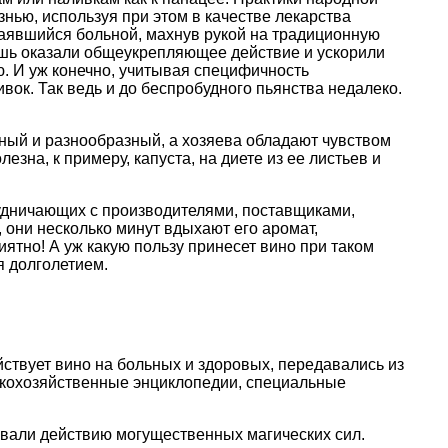
нью, используя при этом в качестве лекарства
тчаявшийся больной, махнув рукой на традиционную
ишь оказали общеукрепляющее действие и ускорили
ю. И уж конечно, учитывая специфичность
вок. Так ведь и до беспробудного пьянства недалеко.
льный и разнообразный, а хозяева обладают чувством
зна, к примеру, капуста, на диете из ее листьев и
удничающих с производителями, поставщиками,
 они несколько минут вдыхают его аромат,
ятно! А уж какую пользу принесет вино при таком
я долголетием.
йствует вино на больных и здоровых, передавались из
ьскохозяйственные энциклопедии, специальные
вали действию могущественных магических сил.