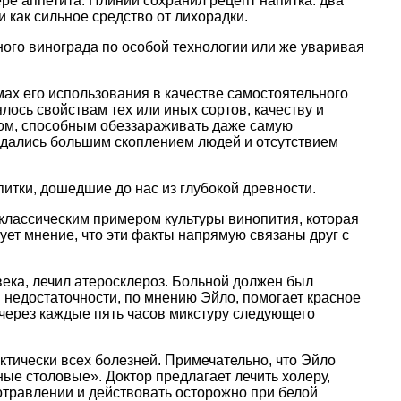
ре аппетита. Плиний сохранил рецепт напитка: два
 как сильное средство от лихорадки.
ного винограда по особой технологии или же уваривая
ах его использования в качестве самостоятельного
ось свойствам тех или иных сортов, качеству и
вом, способным обеззараживать даже самую
ождались большим скоплением людей и отсутствием
питки, дошедшие до нас из глубокой древности.
классическим примером культуры винопития, которая
ует мнение, что эти факты напрямую связаны друг с
века, лечил атеросклероз. Больной должен был
й недостаточности, по мнению Эйло, помогает красное
е через каждые пять часов микстуру следующего
ктически всех болезней. Примечательно, что Эйло
ные столовые». Доктор предлагает лечить холеру,
отравлении и действовать осторожно при белой