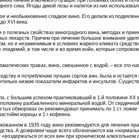
ниях печени и мочевого пузыря, при головных болях и поте
ного сока. Ягоды дикой лозы и напиток из них использовали
ое и необыкновенно сладкое вино. Его делали из подвялен
до XVI века.
о полезных свойствах виноградного вина, методах и прием
ых лекарств. Причем при лечении большое внимание уделял
ом, но и незаменимым в условиях жаркого климата средст
е эпидемий, в том числе и во время войн, которые сопров
оматических травах, вино, смешанное с водой, – все это на
дству и потреблению лучших сортов вин, была и остается 
тельно низкие показатели инфарктов и инсультов. Существ
йло, с большим успехом практиковавший в 1-й половине XX 
 наполовину разбавленного минеральной водой. От сердечно
частых обмороках он рекомендовал принимать по 1 ст. ложк
 настойки корицы и 1 г кофеина.
кованном в 1935 году, вино рекомендуется для лечения пра
водства. А дозировки чаще всего обозначаются как «нормаль
 «воздержаться от всех вин при хроническом алкогольном 