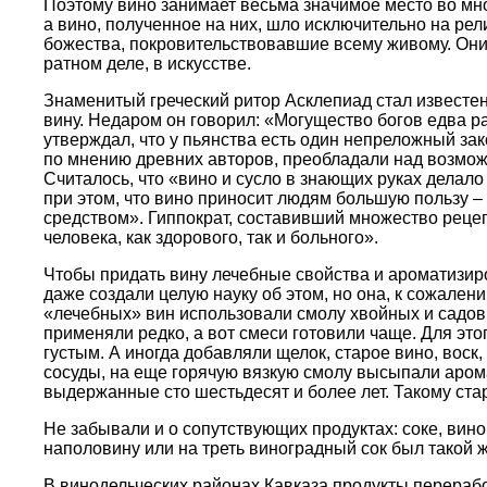
Поэтому вино занимает весьма значимое место во мн
а вино, полученное на них, шло исключительно на ре
божества, покровительствовавшие всему живому. Он
ратном деле, в искусстве.
Знаменитый греческий ритор Асклепиад стал известен
вину. Недаром он говорил: «Могущество богов едва р
утверждал, что у пьянства есть один непреложный зак
по мнению древних авторов, преобладали над возмо
Считалось, что «вино и сусло в знающих руках делало
при этом, что вино приносит людям большую пользу – 
средством». Гиппократ, составивший множество рецеп
человека, как здорового, так и больного».
Чтобы придать вину лечебные свойства и ароматизиро
даже создали целую науку об этом, но она, к сожален
«лечебных» вин использовали смолу хвойных и садовы
применяли редко, а вот смеси готовили чаще. Для эт
густым. А иногда добавляли щелок, старое вино, воск
сосуды, на еще горячую вязкую смолу высыпали аром
выдержанные сто шестьдесят и более лет. Такому ста
Не забывали и о сопутствующих продуктах: соке, вин
наполовину или на треть виноградный сок был такой ж
В винодельческих районах Кавказа продукты перераб