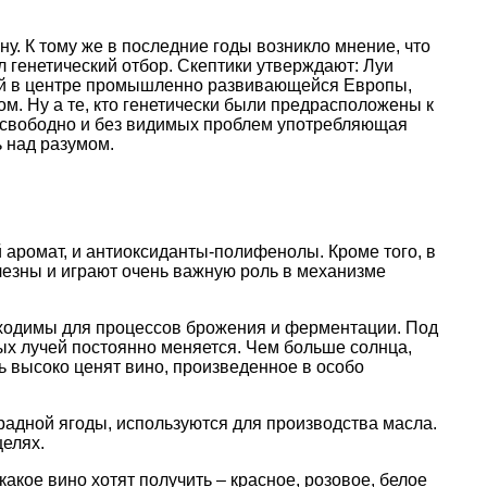
у. К тому же в последние годы возникло мнение, что
 генетический отбор. Скептики утверждают: Луи
ой в центре промышленно развивающейся Европы,
м. Ну а те, кто генетически были предрасположены к
о, свободно и без видимых проблем употребляющая
ь над разумом.
аромат, и антиоксиданты-полифенолы. Кроме того, в
лезны и играют очень важную роль в механизме
бходимы для процессов брожения и ферментации. Под
ых лучей постоянно меняется. Чем больше солнца,
ь высоко ценят вино, произведенное в особо
градной ягоды, используются для производства масла.
целях.
какое вино хотят получить – красное, розовое, белое