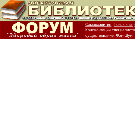
Саморазвитие,
Поиск книг
Консультации специалисто
существование;
Фэн-Шуй;