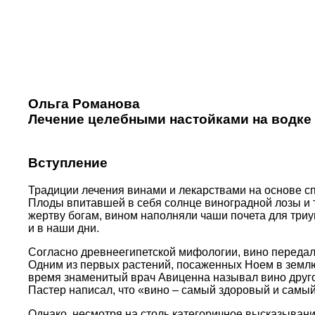
Ольга Романова
Лечение целебными настойками на водке 
Вступление
Традиции лечения винами и лекарствами на основе сп
Плоды впитавшей в себя солнце виноградной лозы и 
жертву богам, вином наполняли чаши почета для триу
и в наши дни.
Согласно древнеегипетской мифологии, вино передал 
Одним из первых растений, посаженных Ноем в землю,
время знаменитый врач Авиценна называл вино друго
Пастер написал, что «вино – самый здоровый и самый
Однако, несмотря на столь категоричное высказывание