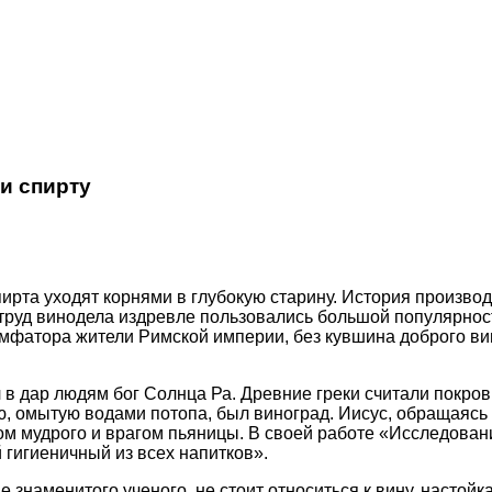
и спирту
ирта уходят корнями в глубокую старину. История производ
труд винодела издревле пользовались большой популярнос
мфатора жители Римской империи, без кувшина доброго вин
в дар людям бог Солнца Ра. Древние греки считали покро
 омытую водами потопа, был виноград. Иисус, обращаясь к
м мудрого и врагом пьяницы. В своей работе «Исследовани
 гигиеничный из всех напитков».
 знаменитого ученого, не стоит относиться к вину, настойк