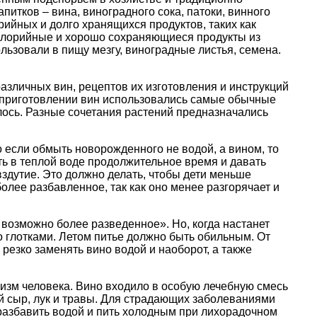
итков – вина, виноградного сока, патоки, винного
рийных и долго хранящихся продуктов, таких как
окалорийные и хорошо сохраняющиеся продукты из
льзовали в пищу мезгу, виноградные листья, семена.
азличных вин, рецептов их изготовления и инструкций
 В приготовлении вин использовались самые обычные
ялось. Разные сочетания растений предназначались
то если обмыть новорожденного не водой, а вином, то
ть в теплой воде продолжительное время и давать
вздутие. Это должно делать, чтобы дети меньше
олее разбавленное, так как оно менее разгорячает и
 возможно более разведенное». Но, когда настанет
о глотками. Летом питье должно быть обильным. От
 резко заменять вино водой и наоборот, а также
анизм человека. Вино входило в особую лечебную смесь
ый сыр, лук и травы. Для страдающих заболеваниями
 разбавить водой и пить холодным при лихорадочном