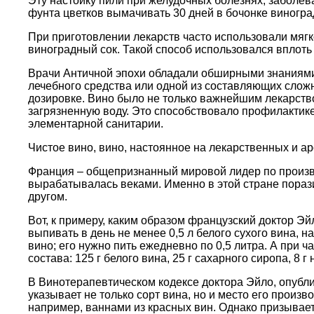
Эту настойку пили при желудочных болезнях, заболева
фунта цветков вымачивать 30 дней в бочонке виноград
При приготовлении лекарств часто использовали мягк
виноградный сок. Такой способ использовался вплоть 
Врачи Античной эпохи обладали обширными знаниями 
лечебного средства или одной из составляющих сложн
дозировке. Вино было не только важнейшим лекарств
загрязненную воду. Это способствовало профилактик
элементарной санитарии.
Чистое вино, вино, настоянное на лекарственных и ар
Франция – общепризнанный мировой лидер по произво
вырабатывалась веками. Именно в этой стране порази
другом.
Вот, к примеру, каким образом французский доктор Э
выпивать в день не менее 0,5 л белого сухого вина,
вино; его нужно пить ежедневно по 0,5 литра. А при 
состава: 125 г белого вина, 25 г сахарного сиропа, 8 г
В Винотерапевтическом кодексе доктора Эйло, опубли
указывает не только сорт вина, но и место его произ
например, ваннами из красных вин. Однако призывает