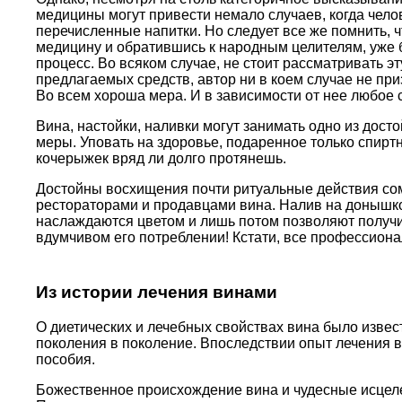
медицины могут привести немало случаев, когда челов
перечисленные напитки. Но следует все же помнить, 
медицину и обратившись к народным целителям, уже
процесс. Во всяком случае, не стоит рассматривать э
предлагаемых средств, автор ни в коем случае не при
Во всем хороша мера. И в зависимости от нее любое с
Вина, настойки, наливки могут занимать одно из дост
меры. Уповать на здоровье, подаренное только спиртны
кочерыжек вряд ли долго протянешь.
Достойны восхищения почти ритуальные действия сом
рестораторами и продавцами вина. Налив на донышко 
наслаждаются цветом и лишь потом позволяют получить
вдумчивом его потреблении! Кстати, все профессион
Из истории лечения винами
О диетических и лечебных свойствах вина было извест
поколения в поколение. Впоследствии опыт лечения 
пособия.
Божественное происхождение вина и чудесные исцел