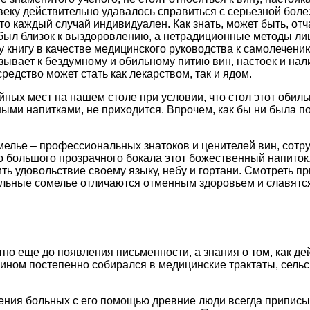
еку действительно удавалось справиться с серьезной болез
что каждый случай индивидуален. Как знать, может быть, о
 был близок к выздоровлению, а нетрадиционные методы л
ту книгу в качестве медицинского руководства к самолечени
зывает к бездумному и обильному питию вин, настоек и нали
редство может стать как лекарством, так и ядом.
ойных мест на нашем столе при условии, что стол этот оби
ми напитками, не приходится. Впрочем, как бы ни была поле
елье – профессиональных знатоков и ценителей вин, сотр
большого прозрачного бокала этот божественный напиток,
 удовольствие своему языку, небу и гортани. Смотреть при
альные сомелье отличаются отменным здоровьем и славятс
но еще до появления письменности, а знания о том, как де
вином постепенно собирался в медицинские трактаты, сел
ения больных с его помощью древние люди всегда приписы