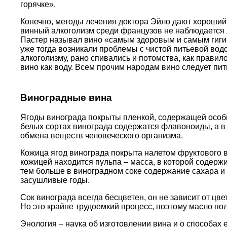
горячке».
Конечно, методы лечения доктора Эйло дают хороший 
винный алкоголизм среди французов не наблюдается л
Пастер называл вино «самым здоровым и самым гиги
уже тогда возникали проблемы с чистой питьевой водо
алкоголизму, рано спивались и потомства, как прави
вино как воду. Всем прочим народам вино следует пит
Виноградные вина
Ягоды винограда покрыты пленкой, содержащей особы
белых сортах винограда содержатся флавоноиды, а в
обмена веществ человеческого организма.
Кожица ягод винограда покрыта налетом фруктового 
кожицей находится пульпа – масса, в которой содерж
тем больше в виноградном соке содержание сахара и 
засушливые годы.
Сок винограда всегда бесцветен, он не зависит от ц
Но это крайне трудоемкий процесс, поэтому масло пол
Энология – наука об изготовлении вина и о способах е