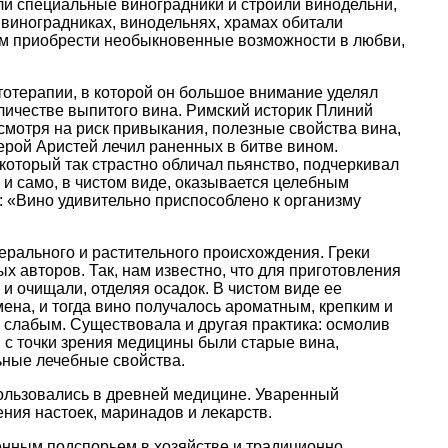
ли специальные виноградники и строили винодельни,
 виноградниках, винодельнях, храмах обитали
ым приобрести необыкновенные возможности в любви,
етотерапии, в которой он большое внимание уделял
оличестве выпитого вина. Римский историк Плиний
есмотря на риск привыкания, полезные свойства вина,
рой Аристей лечил раненных в битве вином.
 который так страстно обличал пьянство, подчеркивал
 и само, в чистом виде, оказывается целебным
: «Вино удивительно приспособлено к организму
ерального и растительного происхождения. Греки
х авторов. Так, нам известно, что для приготовления
 очищали, отделяя осадок. В чистом виде ее
мена, и тогда вино получалось ароматным, крепким и
т, слабым. Существовала и другая практика: осмолив
 с точки зрения медицины были старые вина,
ьные лечебные свойства.
пользовались в древней медицине. Уваренный
ения настоек, маринадов и лекарств.
енным подспорьем в хозяйстве и традиционно