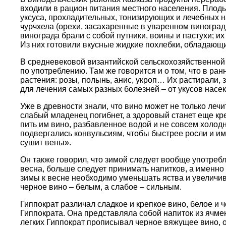
входили в рацион питания местного населения. Плоды 
уксуса, прохладительных, тонизирующих и лечебных н
чурчхела (орехи, засахаренные в уваренном виноград
винограда брали с собой путники, воины и пастухи; 
Из них готовили вкусные жидкие похлебки, обладающ
В средневековой византийской сельскохозяйственной 
по употреблению. Там же говорится и о том, что в р
растения: розы, полынь, анис, укроп… Их растирали, 
для лечения самых разных болезней – от укусов насе
Уже в древности знали, что вино может не только леч
слабый младенец погибнет, а здоровый станет еще кре
пить им вино, разбавленное водой и не совсем холод
подвергались конвульсиям, чтобы быстрее росли и им
сушит вены».
Он также говорил, что зимой следует вообще употребл
весна, больше следует принимать напитков, а именно
зимы к весне необходимо уменьшать яства и увеличиват
черное вино – белым, а слабое – сильным.
Гиппократ различал сладкое и крепкое вино, белое и 
Гиппократа. Она представляла собой напиток из ячме
легких Гиппократ прописывал черное вяжущее вино, о