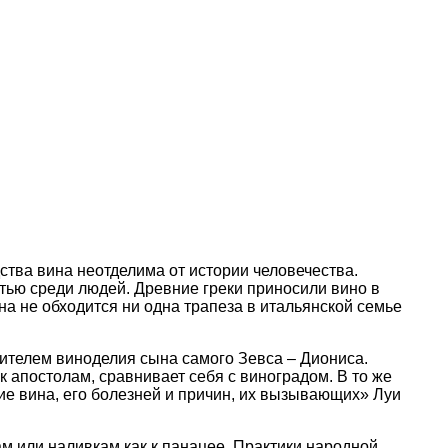
ства вина неотделима от истории человечества.
тью среди людей. Древние греки приносили вино в
а не обходится ни одна трапеза в итальянской семье
вителем виноделия сына самого Зевса – Диониса.
 апостолам, сравнивает себя с виноградом. В то же
е вина, его болезней и причин, их вызывающих» Луи
ам или наливкам как к панацее. Практики народной