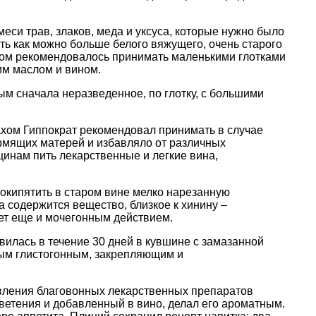
си трав, злаков, меда и уксуса, которые нужно было
ть как можно больше белого вяжущего, очень старого
фом рекомендовалось принимать маленькими глотками
им маслом и вином.
ым сначала неразведенное, по глотку, с большими
ахом Гиппократ рекомендовал принимать в случае
рмящих матерей и избавляло от различных
инам пить лекарственные и легкие вина,
окипятить в старом вине мелко нарезанную
 содержится вещество, близкое к хинину –
ает еще и мочегонным действием.
вилась в течение 30 дней в кувшине с замазанной
ным глистогонным, закрепляющим и
овления благовонных лекарственных препаратов
ветения и добавленный в вино, делал его ароматным.