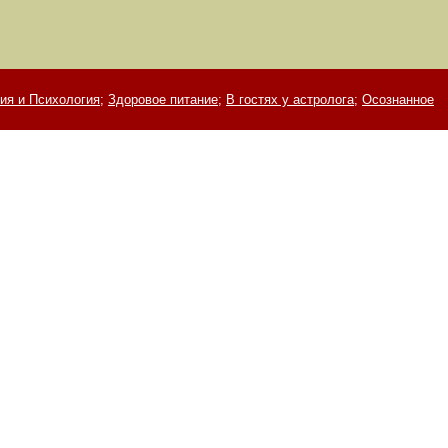
ия и Психология;
Здоровое питание;
В гостях у астролога;
Осознанное