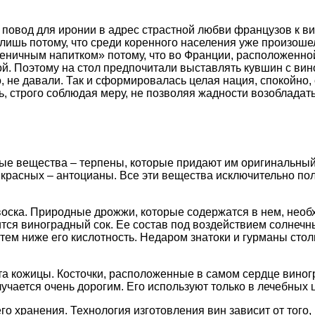
повод для иронии в адрес страстной любви французов к вин
ишь потому, что среди коренного населения уже произошел
еничным напитком» потому, что во Франции, расположенн
й. Поэтому на стол предпочитали выставлять кувшин с вино
ло, не давали. Так и сформировалась целая нация, спокойн
ь, строго соблюдая меру, не позволяя жадности возобладат
е вещества – терпены, которые придают им оригинальный 
 красных – антоцианы. Все эти вещества исключительно по
воска. Природные дрожжи, которые содержатся в нем, нео
ится виноградный сок. Ее состав под воздействием солнечн
тем ниже его кислотность. Недаром знатоки и гурманы стол
вета кожицы. Косточки, расположенные в самом сердце вино
учается очень дорогим. Его используют только в лечебных 
го хранения. Технология изготовления вин зависит от того, 