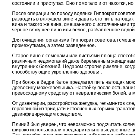
состоянии и приступах. Оно помогало и от чахотки, но
После операции по поводу водянки Гиппократ советов
разводить в вяжущем вине и давать его пить натощак 
вина и такого же вина, смешанного с истолченными 
черное вяжущее вино или белое, разбавленное водой.
Для очищения организма Гиппократ советовал смешиват
промежутками, а затем разведенное.
Старое вино с семенами или листьями плюща способс
различных недомоганий даже беременным женщинам. 
внутренних болезней. Недаром строгие римляне, ког
способствующие укреплению здоровья.
При болях в бедре Катон предлагал пить натощак мож
древесину можжевельника. Настойку после остывания
превосходному средству от невралгических болей, а 
От дизентерии, расстройства желудка, гельминтов сле
горловиной из тридцати истолченных горьких гранат
дезинфицирующим средством.
Плиний был уверен, что невозможно подсчитать коли
широко использовали предварительно высушенные цве