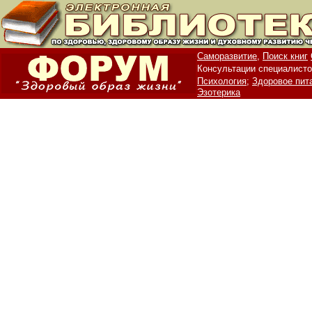
Саморазвитие,
Поиск книг
Консультации специалисто
Психология;
Здоровое пит
Эзотерика