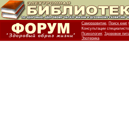
Саморазвитие,
Поиск книг
Консультации специалисто
Психология;
Здоровое пит
Эзотерика