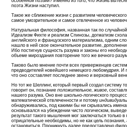
особенной поэзии? Именно из того, что Жизнь вытесня
поэта Жизни наступил.
Такое же сближение жизни с развитием человеческого
самое умозрительное и самое отвлеченное из челове
Натуральная философия, названная так по случайной
Идеализм Фихте и реализм Спинозы, догматизм схола
английского и французского материализма, одним сло
нашло в ней свое окончательное развитие, дополнени
Ибо постигнув сущность разума и законы его необход
объеме мироздания повторение того же вечного разу
Таково было мнение почти всех приверженцев системы 
предводителей новейшего немецкого любомудрия. И п
что оно составляет последнее звено и верховный ве
Но тот же Шеллинг, который первый создал систему т
говорит он, познание
положительное, живое
, состав
нашего разума. Оно вне школьно-логического процес
математической отвлеченности и потому
индивидуаль
обнаруживались, под какими бы ни скрывались имена
основывался на убеждении чисто логическом, выведен
результат такого мышления мог заключаться только в
отрицательные необходимы, но не как цель познания, 
остановиться. Проникнуть далее предоставлено фил