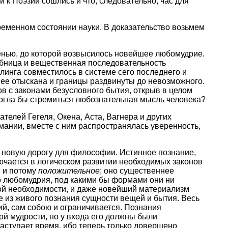
 к Поэзии сошлись и что, следовательно, час для
временном состоянии науки. В доказательство возьмем
енью, до которой возвысилось новейшее любомудрие.
йбница и вещественная последовательность
линга совместилось в системе сего последнего и
 ее отыскана и границы раздвинуты до невозможного.
ов с законами безусловного бытия, открыв в целом
могла бы стремиться любознательная мысль человека?
телей Гегеля, Окена, Аста, Вагнера и других
мании, вместе с ним распространялась уверенность,
т новую дорогу для философии. Истинное познание,
лючается в логическом развитии необходимых законов
 и потому
положительное
; оно существеннее
о любомудрия, под какими бы формами они ни
ой необходимости, и даже новейший материализм
е из живого познания сущности вещей и бытия. Весь
ий, сам собою и ограничивается. Познания
вой мудрости, но у входа его должны были
 наступает время, ибо теперь только довершено