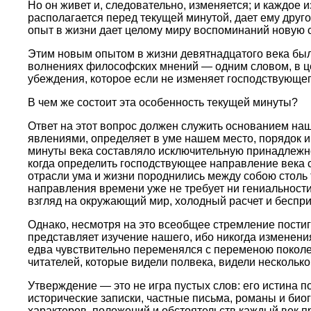
Но он живет и, следовательно, изменяется; и каждое 
располагается перед текущей минутой, дает ему друг
опыт в жизни дает целому миру воспоминаний новую 
Этим новым опытом в жизни девятнадцатого века были 
волнениях философских мнений — одним словом, в це
убеждения, которое если не изменяет господствующег
В чем же состоит эта особенность текущей минуты?
Ответ на этот вопрос должен служить основанием на
явлениями, определяет в уме нашем место, порядок и
минуты века составляло исключительную принадлежнос
когда определить господствующее направление века 
отрасли ума и жизни породнились между собою столь 
направления времени уже не требует ни гениальности
взгляд на окружающий мир, холодный расчет и беспр
Однако, несмотря на это всеобщее стремление постигн
представляет изучение нашего, ибо никогда изменен
едва чувствительно переменялся с переменою поколен
читателей, которые видели полвека, видели несколько
Утверждение — это не игра пустых слов: его истина
исторические записки, частные письма, романы и би
характеров, положений и обстоятельств каждый век 