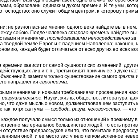
ми, образованы одинаким духом времени. И те умы, которы
о господство: оно служит общим центром, к которому прим
: не разногласные мнения одного века найдете вы в нем, н
ежду собою. Подле человека
старого времени
найдете вы 
ьствами и мнениями,
последовавшими непосредственно за
на твердой земле Европы с падением Наполеона; наконец, 
номию, каждый будет отличаться от всех других во всех в
 времени зависит от самой сущности сих изменений; другие,
действующих лиц и т. п., третьи видят причину ее в духе 
 объяснений; заметим только существование самого
факта
и
щего направления
европеизма
.
тарыми мнениями и новыми требованиями просвещения нахо
,
разрушительное
. Науки, жизнь, общество, литература, 
о, что даже мысль о новом, долженствовавшем заступить ме
ук так потрясал умы —
свобода, разум, человечество
, — что
, каждое получало смысл только из отношений к прежнему в
ственно материальное большинство людей, то есть против
 отсутствие предрассудков или то, что почитали предрассу
лениями оной, и ее место заступило легкомысленное невер