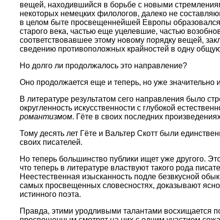
вещей, находившийся в борьбе с новыми стремлениям
некоторых немецких филологов, далеко не составля
в целом быте просвещеннейшей Европы образовалс
старого века, частью еще уцелевшие, частью возобн
соответствовавшее этому новому порядку вещей, зак
сведению противоположных крайностей в одну общу
Но долго ли продолжалось это направление?
Оно продолжается еще и теперь, но уже значительно 
В литературе результатом сего направления было ст
округленность искусственности с глубокой естественн
романтизмом
. Гёте в своих последних произведения
Тому десять лет Гёте и Вальтер Скотт были единстве
своих писателей.
Но теперь большинство публики ищет уже другого. Это
что теперь в литературе властвуют такого рода писат
Неестественная изысканность подле безвкусной обыкн
самых просвещенных словесностях, доказывают ясно, 
истинного поэта.
Правда, этими уродливыми талантами восхищается по
просвещенным смотрят на них с одним участием сожал