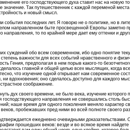
изменение его господствующего духа ставит нас на новую т
ое значение. Так путешественник с каждой переменой места
стройность и новый смысл.
события последних лет. Я говорю не о политике, но в лите
лом направленном быте просвещенной Европы заметно прис
о направления, то по крайней мере дает ему оттенки и дру
ших суждений обо всем современном, ибо одно понятие те
 степень важности для всех событий нравственного и физи
ть Гения, предполагая в нем порыв какого-то безотчетног
сделалось главной и общей целью всех мыслящих, когда вс
тесно, что изучение одной открывает нам современное сос
, ни вдохновения; оно сделалось доступно для каждого мы
истрастное соображение.
уть дух своего времени, не было века, изучение которого 
ия господствующего направления не совершались столь быс
ий; наше время для одного поколения меняло характер свой
 веков, пробежавших пред ними во всей полноте своего раз
 подтверждается ежедневно очевидными доказательствами. 
ографии прошедших веков: везде и во всякое время найдет
представит вам один общий
цвет
, одно клеймо, которое бо