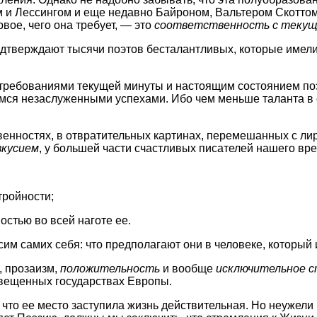
 Лессингом и еще недавно Байроном, Вальтером Скоттом и 
вое, чего она требует, — это
соответственность с текущ
подтверждают тысячи поэтов бесталантливых, которые имели
у требованиями текущей минуты и настоящим состоянием по
ся незаслуженными успехами. Ибо чем меньше таланта в 
енностях, в отвратительных картинах, перемешанных с ли
вкусием
, у большей части счастливых писателей нашего в
тройности;
стью во всей наготе ее.
сим самих себя: что предполагают они в человеке, который 
, прозаизм,
положительность
и вообще
исключительное с
свещенных государствах Европы.
 что ее место заступила жизнь действительная. Но неужели