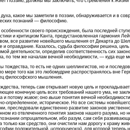
ет Поэзию, должны мы заключить, что стремления к Жизни и
 духа, какое мы заметили в поэзии, обнаруживается и в со
ческих познаний — философию.
 особенности своего происхождения, была последней ступ
стики и критицизм Канта, предустановленная гармония Ле
вом, все развитие новейшего мышления от Декарта до Шел
е и оправдание. Казалось, судьба философии решена, цель
имой деятельности, определив соответственность сих закон
ма, по тем же началам вечной необходимости, — куда еще 
тождества, то есть не одних шеллингистов, но и последова
о мере того как это любомудрие распространялось вне Гер
нец философского мышления.
ождества, теперь сам открывает новую цель и прокладывае
ляющее конечную цель всех требований нашего ума, не зак
са и потому
живое
; оно
выше
понятия вечной необходимости
но-определенное
, историческое. Но все системы новейшег
ми, преследовали единственно развитие законов умственн
ном из отвлеченного понятия законов нашего разума, но н
 познании
отрицательном
, ибо разум, сам себя развивающ
а только как средство, они очистили нам дорогу к храму жи
ософии положительной,
исторической
, для которой теперь