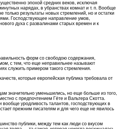
ущественно эпохой средних веков, исключая
минутных нарядах, в убранствах комнат и т. п. Вообще
е только результаты новых стремлений, но и остатки
иями. Господствующее направление умов,
ового духа с развалинами старых времен и к
правильность форм со свободою содержания,
змом
, с тем, что еще неправильнее называют
ниях служить примером такого стремления.
качеств, которые европейская публика требовала от
цам значительно уменьшились, но еще больше из того,
местно с предпочтением Гёте и Вальтера Скотта.
 и вообще уродливость талантов, господствующих в
остает прежним писателям и для чего еще не явилось
нство публики, между тем как люди со вкусом
ная толпа — та самая, которая некогда восхищалась