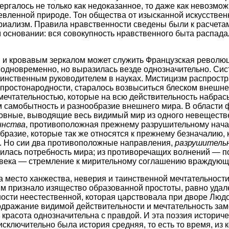
ергалось не только как недоказанное, то даже как невозм
ленной природе. Тон общества от изысканной искусственн
риализм. Правила нравственности сведены были к расчета
 основании: вся совокупность нравственного быта распада
 и кровавым зеркалом может служить Французская револю
 одновременно, но выразилась везде однозначительно. Сис
динственным руководителем в науках. Мистицизм распрост
ростонародности, старалось возвыситься блеском внешне
ечтательностью, которые на всю действительность набрас
м самобытность и разнообразие внешнего мира. В области
овные, выводящие весь видимый мир из одного невеществен
инства
, противоположная прежнему разрушительному начал
бразие, которые так же относятся к прежнему безначалию, 
е. Но сии два противоположные направления,
разрушитель
дилась потребность мира; из противоречащих волнений — п
о века — стремление к мирительному соглашению враждующ
на место ханжества, неверия и таинственной мечтательнос
 признало изящество образованной простоты, равно удален
ости неестественной, которая царствовала при дворе Людов
подражание видимой действительности и мечтательность за
красота однозначительна с правдой. И эта поэзия историче
 исключительно была история средняя, то есть то время, и