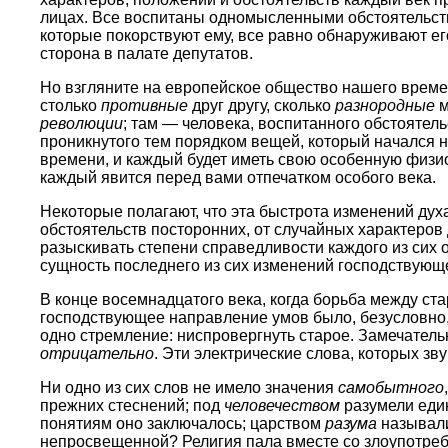
лицах. Все воспитаны одномысленными обстоятельства
которые покорствуют ему, все равно обнаруживают ег
сторона в палате депутатов.
Но взгляните на европейское общество нашего времени
столько
противные
друг другу, сколько
разнородные
м
революции
; там — человека, воспитанного обстоятел
проникнутого тем порядком вещей, который начался 
времени, и каждый будет иметь свою особенную физио
каждый явится перед вами отпечатком особого века.
Некоторые полагают, что эта быстрота изменений духа
обстоятельств посторонних, от случайных характеров 
разыскивать степени справедливости каждого из сих
сущность последнего из сих изменений господствую
В конце восемнадцатого века, когда борьба между с
господствующее направление умов было, безусловно
одно стремление: ниспровергнуть старое. Замечательн
отрицательно
. Эти электрические слова, которых зв
Ни одно из сих слов не имело значения
самобытного
прежних стеснений; под
человечеством
разумели един
понятиям оно заключалось; царством
разума
называли
непросвещенной? Религия пала вместе со злоупотреб