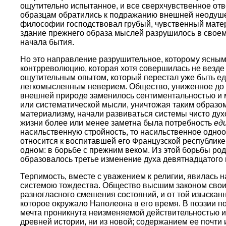
ощутительно испытанное, и все сверхчувственное отв
образцам обратились к подражанию внешней неодушев
философии господствовал грубый, чувственный мате
здание прежнего образа мыслей разрушилось в своем
начала бытия.
Но это направление разрушительное, которому ясным
контрреволюцию, которая хотя совершилась не везде
ощутительным опытом, который перестал уже быть е
легкомысленным неверием. Общество, униженное до п
внешней природе заменилось сентиментальностью и м
или систематической мысли, уничтожая таким образо
материализму, начали развиваться системы чисто дух
жизни более или менее заметна была потребность
ед
насильственную стройность, то насильственное одноо
относится к воспитавшей его Французской республик
одном: в борьбе с прежним веком. Из этой борьбы ро
образовалось третье изменение духа девятнадцатог
Терпимость, вместе с уважением к религии, явилась 
системою тождества. Общество высшим законом своим
разногласного смешения состояний, и от той изысканн
которое окружало Наполеона в его время. В поэзии 
мечта проникнута неизменяемой действительностью и 
древней истории, ни из новой; содержанием ее почти