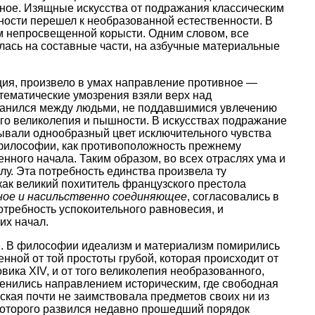
ожное. Изящные искусства от подражания классическим
ости перешел к необразованной естественности. В
м непросвещенной корысти. Одним словом, все
лась на составные части, на азбучные материальные
ция, произвело в умах направление противное —
тематические умозрения взяли верх над
ранился между людьми, не поддавшимися увлечению
го великолепия и пышности. В искусствах подражание
ывали однообразный цвет исключительного чувства
 философии, как противоположность прежнему
ного начала. Таким образом, во всех отраслях ума и
у. Эта потребность единства произвела ту
как великий похититель французского престола
ное и насильственно соединяющее
, согласовались в
отребность успокоительного равновесия, и
их начал.
ти. В философии идеализм и материализм помирились
ной от той простоты грубой, которая происходит от
ика XIV, и от того великолепия необразованного,
менились направлением историческим, где свободная
ская почти не заимствовала предметов своих ни из
з которого развился недавно прошедший порядок