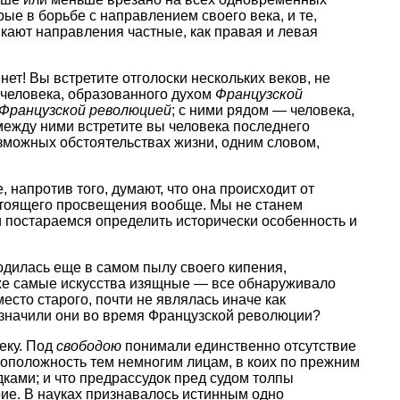
е в борьбе с направлением своего века, и те,
ыкают направления частные, как правая и левая
ет! Вы встретите отголоски нескольких веков, не
человека, образованного духом
Французской
 Французской революцией
; с ними рядом — человека,
между ними встретите вы человека последнего
озможных обстоятельствах жизни, одним словом,
 напротив того, думают, что она происходит от
настоящего просвещения вообще. Мы не станем
 постараемся определить исторически особенность и
дилась еще в самом пылу своего кипения,
даже самые искусства изящные — все обнаруживало
сто старого, почти не являлась иначе как
 значили они во время Французской революции?
еку. Под
свободою
понимали единственно отсутствие
оположность тем немногим лицам, в коих по прежним
дками; и что предрассудок пред судом толпы
ие. В науках признавалось истинным одно