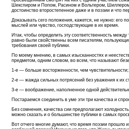
Шекспиром и Попом, Расином и Вольтером, Шиллером и
достоинство второстепенное даже и в поэзии и что пер
Доказывать сего положения, кажется, не нужно: его 
мыслей или чувство, господствующие в их время.
Итак, чтобы определить эту соответственность межд
равно были свойственны всем писателям, пользующим
требования своей публики.
По моему мнению, в самых изысканностях и неестеств
предметом, одним словом, во всем, что называют
без
1-е — больше восторженности, чем чувствительности;
2-е — жажда сильных потрясений без уважения к их с
3-е — воображение, наполненное одной действительно
Постараемся соединить в уме эти три качества и спро
Без сомнения, качества сии предполагают холодность
можно сказать и о большинстве публики в самых про
Вот отчего многие думают, что время поэзии прошло и