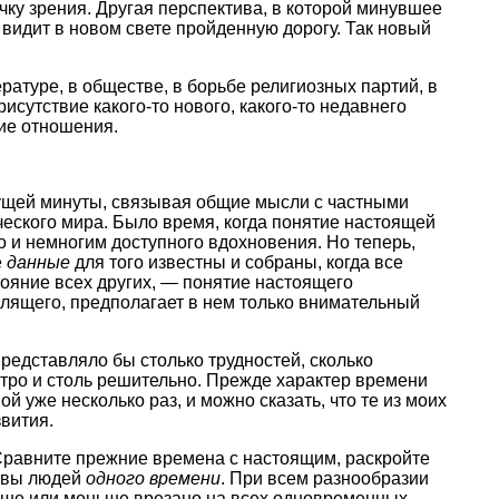
очку зрения. Другая перспектива, в которой минувшее
 видит в новом свете пройденную дорогу. Так новый
ратуре, в обществе, в борьбе религиозных партий, в
утствие какого-то нового, какого-то недавнего
гие отношения.
кущей минуты, связывая общие мысли с частными
ческого мира. Было время, когда понятие настоящей
о и немногим доступного вдохновения. Но теперь,
е
данные
для того известны и собраны, когда все
тояние всех других, — понятие настоящего
слящего, предполагает в нем только внимательный
представляло бы столько трудностей, сколько
тро и столь решительно. Прежде характер времени
 уже несколько раз, и можно сказать, что те из моих
вития.
Сравните прежние времена с настоящим, раскройте
е вы людей
одного времени
. При всем разнообразии
льше или меньше врезано на всех одновременных