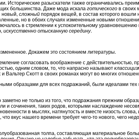
и. Исторические разыскатели также ограничивались преим
ющих большинства. Даже мода искала
готического
в своих 
я новый,
сложный
порядок вещей, в состав которого вошли н
овленные, но в обоих случаях измененные новыми отношен
лючалось в стремлении к успокоительному уравновешению н
ю,
искусственно отысканную середину
.
измененное. Докажем это состоянием литературы.
ремление согласовать воображение с действительностью, 
остью, одним словом, то, что напрасно называют
классици
х и Вальтер Скотт в своих романах могут во многих отноше
нными образцами для всех подражаний, были идеалами тех 
 заметно не только из того, что подражания прежним образ
ели и сочинения, таких родов, которыми наслаждение несов
овенности в мыслях, натянутость и вместе низость слова,
что вкус нашего времени требует чего-то нового, чего нед
луобразованная толпа, составляющая материальное больши
ения. Однако не надобно забывать, что эта полуобразован