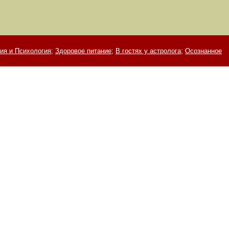
ия и Психология;
Здоровое питание;
В гостях у астролога;
Осознанное