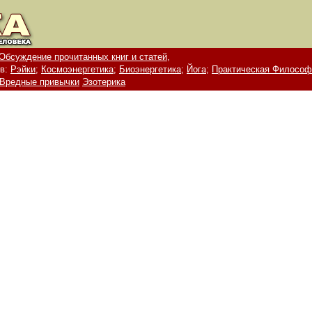
Обсуждение прочитанных книг и статей,
в:
Рэйки;
Космоэнергетика;
Биоэнергетика;
Йога;
Практическая Философ
Вредные привычки
Эзотерика