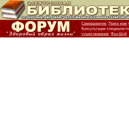
Саморазвитие,
Поиск книг
Консультации специалисто
существование;
Фэн-Шуй;