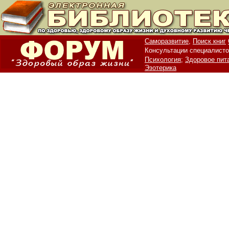
Саморазвитие,
Поиск книг
Консультации специалисто
Психология;
Здоровое пит
Эзотерика