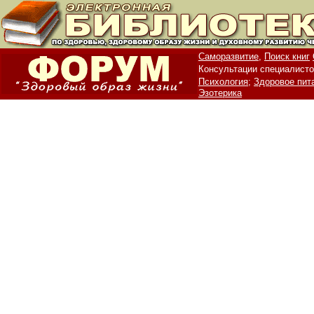
Саморазвитие,
Поиск книг
Консультации специалисто
Психология;
Здоровое пит
Эзотерика