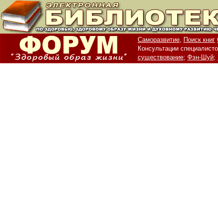
Саморазвитие,
Поиск книг
Консультации специалисто
существование;
Фэн-Шуй;