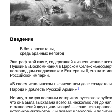
Введение
В боях воспитаны,
средь бранных непогод
Эпиграф этой книге, содержащей жизнеописание всех
Пушкина «Воспоминания в Царском Селе»: «Бессмертны
полководцам-сподвижникам Екатерины II, его патетика
Российской империи.
«В своем исполинском тысячелетнем деле созидатели
[1]
Народа и доблесть Русской Армии»
.
Истину, отлитую военным историком русского зарубе
что она была высказана всего за несколько лет до н
столкновений двух цивилизаций — славянско-правосл
историком-патриотом. Он поверх идеологий и полити