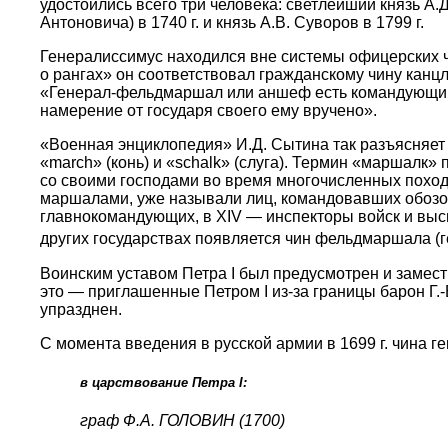
удостоились всего три человека: светлейший князь А
Антоновича) в 1740 г. и князь А.В. Суворов в 1799 г.
Генералиссимус находился вне системы офицерских 
о рангах» он соответствовал гражданскому чину канцл
«Генерал-фельдмаршал или аншеф есть командующий г
намерение от государя своего ему вручено».
«Военная энциклопедия» И.Д. Сытина так разъясняет
«march» (конь) и «schalk» (слуга). Термин «маршалк
со своими господами во время многочисленных походо
маршалами, уже называли лиц, командовавших обозом
главнокомандующих, в XIV — инспекторы войск и высш
других государствах появляется чин фельдмаршала 
Воинским уставом Петра I был предусмотрен и замес
это — приглашенные Петром I из-за границы барон Г.-
упразднен.
С момента введения в русской армии в 1699 г. чина г
в царствование Петра I:
граф Ф.А. ГОЛОВИН (1700)