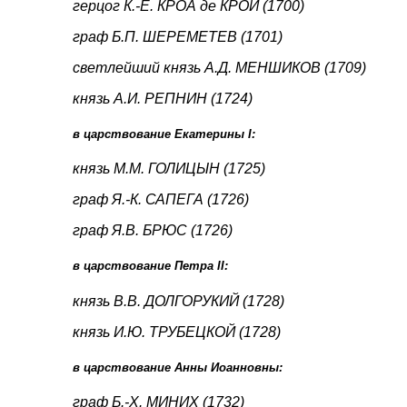
герцог К.-Е. КРОА де КРОИ (1700)
граф Б.П. ШЕРЕМЕТЕВ (1701)
светлейший князь А.Д. МЕНШИКОВ (1709)
князь А.И. РЕПНИН (1724)
в царствование Екатерины I:
князь М.М. ГОЛИЦЫН (1725)
граф Я.-К. САПЕГА (1726)
граф Я.В. БРЮС (1726)
в царствование Петра II:
князь В.В. ДОЛГОРУКИЙ (1728)
князь И.Ю. ТРУБЕЦКОЙ (1728)
в царствование Анны Иоанновны:
граф Б.-Х. МИНИХ (1732)