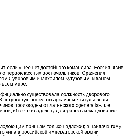
т, если у нее нет достойного командира. Россия, явив
мало первоклассных военачальников. Сражения,
ром Суворовым и Михаилом Кутузовым, Иваном
о всем мире.
 официально существовала должность дворового
 В петровскую эпоху эти архаичные титулы были
ов производны от латинского «generalis», т. е.
чинов, ибо его владельцу доверялось командование
 владеющим принцам только надлежит, а наипаче тому,
го чина в российской императорской армии