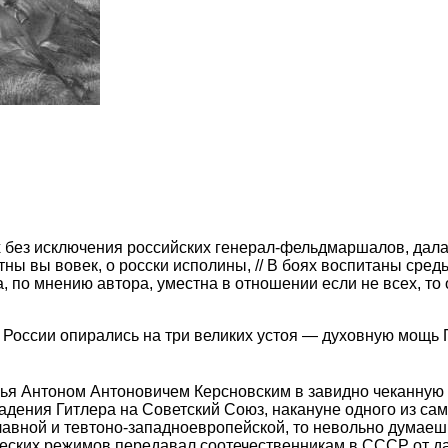
 без исключения российских генерал-фельдмаршалов, дала 
 вы вовек, о росски исполины, // В боях воспитаны средь
, по мнению автора, уместна в отношении если не всех, то
 России опирались на три великих устоя — духовную мощь 
жья Антоном Антоновичем Керсновским в завидно чеканную 
ападения Гитлера на Советский Союз, накануне одного из с
авной и тевтоно-западноевропейской, то невольно думае
ческих режимов передавал соотечественникам в СССР от д