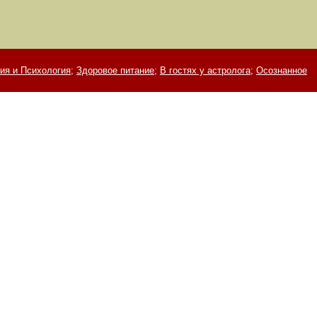
ия и Психология;
Здоровое питание;
В гостях у астролога;
Осознанное