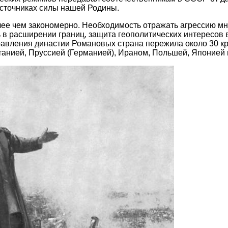
источниках силы нашей Родины.
лее чем закономерно. Необходимость отражать агрессию м
 в расширении границ, защита геополитических интересов 
правления династии Романовых страна пережила около 30 к
танией, Пруссией (Германией), Ираном, Польшей, Японией 