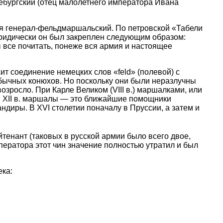
небургский (отец малолетнего императора Ивана
я генерал-фельдмаршальский. По петровской «Табели
 юридически он был закреплен следующим образом:
все почитать, понеже вся армия и настоящее
т соединение немецких слов «feld» (полевой) с
обычных конюхов. Но поскольку они были неразлучны
зросло. При Карле Великом (VIII в.) маршалками, или
В XII в. маршалы — это ближайшие помощники
ндиры. В XVI столетии поначалу в Пруссии, а затем и
енант (таковых в русской армии было всего двое,
мператора этот чин значение полностью утратил и был
ека: