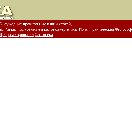
Обсуждение прочитанных книг и статей,
в:
Рэйки;
Космоэнергетика;
Биоэнергетика;
Йога;
Практическая Философ
Вредные привычки
Эзотерика