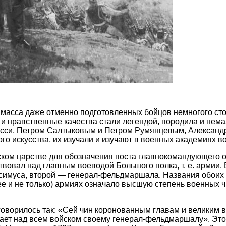
о масса даже отменно подготовленных бойцов немногого стои
 и нравственные качества стали легендой, породила и не
сси, Петром Салтыковым и Петром Румянцевым, Александ
о искусства, их изучали и изучают в военных академиях в
вском царстве для обозначения поста главнокомандующего
твовал над главным воеводой Большого полка, т. е. армии.
муса, второй — генерал-фельдмаршала. Названия обоих чин
ее и не только) армиях означало высшую степень военных 
. говорилось так: «Сей чин коронованным главам и великим
дает над всем войском своему генерал-фельдмаршалу». Это