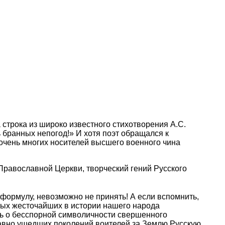
строка из широко известного стихотворения А.С.
 бранных непогод!» И хотя поэт обращался к
 очень многих носителей высшего военного чина
Православной Церкви, творческий гений Русского
формулу, невозможно не принять! А если вспомнить,
амых жесточайших в истории нашего народа
шь о бесспорной символичности свершенного
авно ушедших поколений воителей за Землю Русскую,