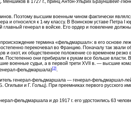
.Д. Меншиков в 1727 г., принц Антон-Ульрих Брауншвейг-Лю
чинов. Поэтому высшим военным чином фактически являлс
ера и относился к 1-му классу. В Воинском уставе Петра I
лавный генерал в войске. Его ордер и повеление должны 
 происхождение термина «фельдмаршал»: в его основе лежи
» постепенно перекочевал во Францию. Поначалу так звали 
в и охот, их общественное положение со временем резко во
. Постепенно они прибирали к рукам все больше власти. 
ие военные судьи, а в первой трети XVII в. — высшие кома
[2]
(генерал-фельдмаршала)
.
титель генерал-фельдмаршала — генерал-фельдмаршал-лейт
Б. Огильви и Г. Гольц). При преемниках первого русского и
енерал-фельдмаршала и до 1917 г. его удостоились 63 челов