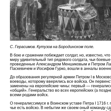
С. Герасимов. Кутузов на Бородинском поле.
В бою и сражении побеждает солдат, но, известно, чт
миру удивительный тип рядового солдата, чьи боевые
проведенные Александром Меншиковым и Петром Ла
Паскевичем и Иосифом Гурко, вошли в анналы военног
До образования регулярной армии Петром I в Моско
воеводы, которому вверялись все войска. Он первенс
заменены на европейские чины: первый — генералисси
«общий». Генеральство во всех европейских (а поздн
всеми родами войск.
О генералиссимусе в Воинском уставе Петра I 1716 г
чье есть войско. В небытии же своем оный команду с