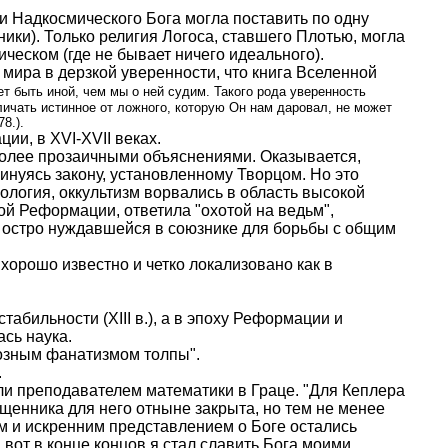
 и Надкосмического Бога могла поставить по одну
ки). Только религия Логоса, ставшего Плотью, могла
ческом (где не бывает ничего идеального).
 мира в дерзкой уверенности, что книга Вселенной
ет быть иной, чем мы о ней судим. Такого рода уверенность
личать истинное от ложного, которую Он нам даровал, не может
8.).
ии, в XVI-XVII веках.
олее прозаичными объяснениями. Оказывается,
винуясь закону, установленному Творцом. Но это
ология, оккультизм ворвались в область высокой
й Реформации, ответила "охотой на ведьм",
, остро нуждавшейся в союзнике для борьбы с общим
орошо известно и четко локализовано как в
табильности (XIII в.), а в эпоху Реформации и
сь наука.
иозным фанатизмом толпы".
.
али преподавателем математики в Граце. "Для Кеплера
ященника для него отныне закрыта, но тем не менее
м и искренним представлением о Боге остались
и вот в конце концов я стал славить Бога моими