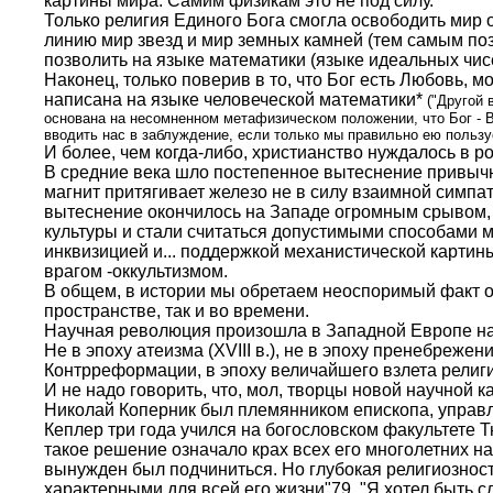
картины мира. Самим физикам это не под силу.
Только религия Единого Бога смогла освободить мир 
линию мир звезд и мир земных камней (тем самым по
позволить на языке математики (языке идеальных чис
Наконец, только поверив в то, что Бог есть Любовь, 
написана на языке человеческой математики*
("Другой 
основана на несомненном метафизическом положении, что Бог - В
вводить нас в заблуждение, если только мы правильно ею пользуе
И более, чем когда-либо, христианство нуждалось в 
В средние века шло постепенное вытеснение привыч
магнит притягивает железо не в силу взаимной симпат
вытеснение окончилось на Западе огромным срывом, н
культуры и стали считаться допустимыми способами 
инквизицией и... поддержкой механистической карти
врагом -оккультизмом.
В общем, в истории мы обретаем неоспоримый факт ог
пространстве, так и во времени.
Научная революция произошла в Западной Европе на 
Не в эпоху атеизма (XVIII в.), не в эпоху пренебрежен
Контрреформации, в эпоху величайшего взлета религ
И не надо говорить, что, мол, творцы новой научной 
Николай Коперник был племянником епископа, управ
Кеплер три года учился на богословском факультете Т
такое решение означало крах всех его многолетних на
вынужден был подчиниться. Но глубокая религиозност
характерными для всей его жизни"79. "Я хотел быть сл