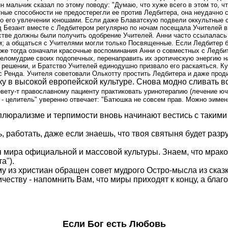
мальчик сказал по этому поводу: "Думаю, что хуже всего в этом то, что
тные способности не предостерегли ее против Ледбитера, она неудачно 
 о его увлечении юношами. Если даже Блаватскую подвели оккультные с
 Безант вместе с Ледбитером регулярно по ночам посещала Учителей в
тве должны были получить одобрение Учителей. Анни часто ссылалась н
; а общаться с Учителями могли только Посвященные. Если Ледбитер бы
 же тогда означали красочные воспоминания Анни о совместных с Ледби
еломудрие своих подопечных, перенаправить их эротическую энергию на
решении, и Братство Учителей единодушно призвало его раскаяться. Ку
исс Ренда. Учителя советовали Олькотту простить Ледбитера и даже про
у в высокой европейской культуре. Снова модно сливать вс
овету-т православному пациенту практиковать уринотерапию (лечение ючо
" - целитель" уверенно отвечает: "Батюшка не совсем прав. Можно эимен
 плюрализме и терпимости вновь начинают вестись с такими
, работать, даже если знаешь, что твоя святыня будет разр
мира официальной и массовой культуры. Знаем, что мраком
а").
му из христиан обращен совет мудрого Остро-мысла из сказк
честву - напомнить Вам, что миры приходят к концу, а благ
Если Бог есть Любовь