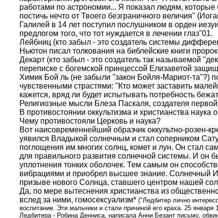
работами по астрономии... Я показал людям, которые б
постичь нечто от Твоего безграничного величия" (Иога
Галилей в 14 лет поступил послушником в орден иезуи
предлогом того, что тот нуждается в лечении глаз"01.
Лейбниц (кто забыл - это создатель системы диффере
Ньютон писал толкования на библейские книги проро
Декарт (кто забыл - это создатель так называемой "д
переписке с богемской принцессой Елизаветой защищ
Химик Бой ль (не забыли "закон Бойля-Мариот-та"?) 
чувственными страстями: "Кто может заставить малейш
кажется, вряд ли будет испытывать потребность бежат
Религиозные мысли Блеза Паскаля, создателя перво
В противостоянии оккультизма и христианства наука ок
Чему противостояли Церковь и наука?
Вот наисовременнейший образчик оккультно-розен-кр
уявился Владыкой солнечным и стал соперником Сату
поглощения им многих солнц, комет и лун. Он стал са
для правильного развития солнечной системы. И он 
уплотнения тонких оболочек. Тем самым он способст
вибрациями и приобрел высшее знание. Солнечный И
призыве нового Солнца, ставшего центром нашей солн
Да, по мере вытеснения христианства из общественной
вслед за ними, гомосексуализм*
("Ледбитер лично интерес
воспитание. Эти мальчики и стали причиной его краха. 25 января
Ледбитера - Робина Денниса, написала Анни Безант письмо, обвин