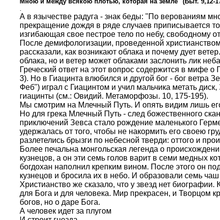
Мною и между всякою плотью, которая на земле" (Быт. 9,12-17
.
А в язычестве радуга - знак беды: "По верованиям мн
прекращение дождя в ряде случаев приписывается том
изгибающая свое пестрое тело по небу, свободному от
После демифологизации, проведенной христианством, 
рассказали, как возникают облака и почему дует вете
облака, но и ветер может облаками заслонить лик неб
Греческий ответ на этот вопрос содержится в мифе о 
3). Но в Гиацинта влюбился и другой бог - бог ветра
Феб") играл с Гиацинтом и учил мальчика метать диск,
гиацинты (см.: Овидий. Метаморфозы. 10, 175-195).
Мы смотрим на Млечный Путь. И опять видим лишь его
Но для грека Млечный Путь - след божественного скан
приключений Зевса стало рождение маленького Герме
удержалась от того, чтобы не накормить его своею гру
разлетелись брызги по небесной тверди: оттого и пр
Более печальна монгольская легенда о происхождени
кузнецов, а он эти семь голов варит в семи медных ко
богдохан наполнил крепким вином. После этого он под
кузнецов и бросила их в небо. И образовали семь ча
Христианство же сказало, что у звезд нет биографии. 
для Бога и для человека. Мир прекрасен, и Творцом к
богов, но о даре Бога.
А человек идет за плугом
И строит гнезда.