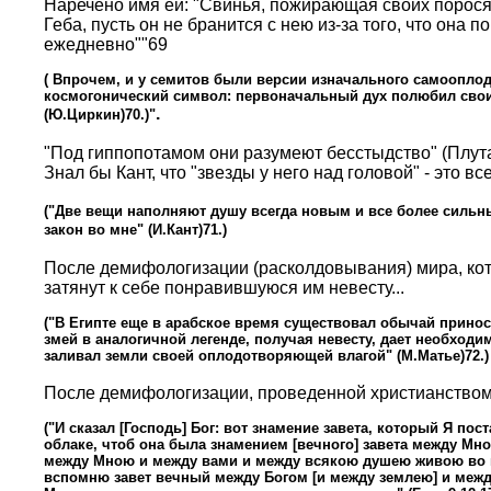
Наречено имя ей: "Свинья, пожирающая своих поросят" 
Геба, пусть он не бранится с нею из-за того, что она 
ежедневно""69
( Впрочем, и у семитов были версии изначального самоопло
космогонический символ: первоначальный дух полюбил свои 
.
(Ю.Циркин)70.)"
"Под гиппопотамом они разумеют бесстыдство" (Плута
Знал бы Кант, что "звезды у него над головой" - это 
("Две вещи наполняют душу всегда новым и все более сильн
закон во мне" (И.Кант)71.)
После демифологизации (расколдовывания) мира, кото
затянут к себе понравившуюся им невесту...
("В Египте еще в арабское время существовал обычай принос
змей в аналогичной легенде, получая невесту, дает необходи
заливал земли своей оплодотворяющей влагой" (М.Матье)72.)
После демифологизации, проведенной христианством, 
("И сказал [Господь] Бог: вот знамение завета, который Я 
облаке, чтоб она была знамением [вечного] завета между Мно
между Мною и между вами и между всякою душею живою во всяк
вспомню завет вечный между Богом [и между землею] и между