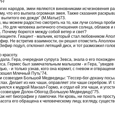
).)
огих народов, змеи являются виновниками исчезновения разл
у, что его выпила огромная змея. Также сказания раскрыв
 выпитого ею дождя" (М.Матье)73.
мы можем радостно смотреть на то, как лучи солнца проб
р... Но для человека античного отношения солнца, облаков и
а. Почему борются между собой ветер и свет?
Гиацинте. Гиацинт - мальчик, который стал любовником Апо
 Зефир. Не встретив взаимности, он решил отомстить Аполло
 Зефир подул, отклонил летящий диск, и тот размозжил голо
 красоту.
дала. Гера, очередная супруга Зевса, знала о его похожде
са. Гермес был замечательным малышом - и Гера, "увидев
дью, - и только узнав, кого она кормит, с гневом и отвраще
оизошел Млечный Путь"74.
и созвездия Большой Медведицы: "Гессер-бог-дохану посыл
тлах. Делает из них чаши, оправляет эти чаши серебром. И 
нялся к мудрой Манзал-Гормо, и отдал ей эти чаши, и угости
ш созвездие Долон-Обогод (Большую Медведицу)"75.
Как нет биографии у лампочки. Ни кровь, ни похоть не прост
расота его обращена к человеческому лицу, взгляду, сущест