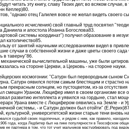
удут читать эту книгу, славу Твоих дел; во всяком случае, 
нн Кеплер)80.
тов, "однако отец Галилея вовсе не желал видеть своего с
нциального исчисления) свой главный труд посвятил "теоди
ка Даниила и апостола Иоанна Богослова83.
екартовой системы координат") получил образование в иезу
ал католичество85.
пользу от занятий научными исследованиями видел в привл
ие случаи в собственной жизни и даже цветы своего сада чи
ь в таверну"86.
й механической вычислительной машины, уже были цитиров
азалась на стороне Церкви, а Церковь - на стороне науки.
ейцерских космогонии: "Сатурн был первородным сыном Си
рна. Сатурн оявился потом самым блестящим и страстно 
мым прекрасным солнцем, но пустоцветом, из-за отсутствия
был смещен Ураном. Люцифер имел в своем организме все о
вовал развитию интеллекта и уявился на гордыне, стал мо
ерарх Урана вместе с Люцифером оявились на Земле - и У
ечной системы, - и Сатурн должен был отойти" (Е.Рерих)87
, культурной, университетской жизни старые тени вновь на
овался судьбой своих подопечных, и рядом с ним, как правило, находи
 1906 года, когда Ледбитер был на пике популярности в Теософском общ
ив ее партнера в том, что тот учит мальчиков мастурбировать под видом