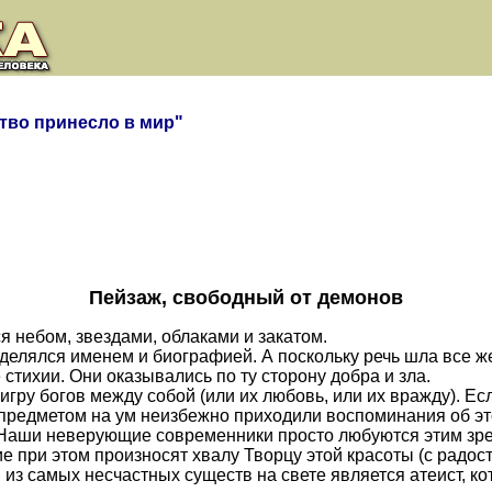
ство принесло в мир"
Пейзаж, свободный от демонов
 небом, звездами, облаками и закатом.
елялся именем и биографией. А поскольку речь шла все ж
стихии. Они оказывались по ту сторону добра и зла.
ру богов между собой (или их любовь, или их вражду). Ес
 предметом на ум неизбежно приходили воспоминания об это
 Наши неверующие современники просто любуются этим зрел
е при этом произносят хвалу Творцу этой красоты (с радос
з самых несчастных существ на свете является атеист, кото