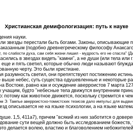
Христианская демифологизация: путь к науке
ения науки.
сли звезды перестали быть богами. Законы, описывающие 
 наказанным (подобно древнегреческому философу Анаксаго
, по слабости духа, сам себя жизни лишил - мудрость его не спасла" (Д
ились в звездах видеть "камни", а не души (или тела или гл
, но еще и пять светил, которые обычно люди называют блуж
ованную черту. Это были христиане.
разумность светил, они препятствуют постижению истины". 
орые выше небес, суть существа одушевленные и некоторые 
на Востоке, равно как и осуждение аверроистов 7 марта 1
 учащим, будто "небесные тела движутся внутренним принц
потому как животное движется, поскольку стремится к чему
м Э. Тампье аверроистско-томистских тезисов дало импульс для выдвиж
зд описывается не на языке психологии, а на языке математ
душе. 1,5, 411а7), причем "всякий из них заботится о довер
ледование сути вещей должно быть исследованием божеств, 
е это делается волею, властию и благоволением небожителе