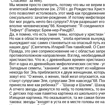
"Спасибо!" за нее).
Мы можем просто смотреть, потому что мы не верим в 
египетской мифологии (ок. 2700 г. до Рождества Христ
(что позволяет истолковать этот миф как продвижение
сексуального: зачатие-рождение. И потому мифотворе
бог мог родить нечто без супруги? Атум разрешает ег
вполне человеческому"66. Конкретнее: "Я соединился 
Тефнут" (Папирус Брем-нер-Ринд)67.
Да, я помню, что есть такие темы, которые у христиан
Но как в области вероучения, "злоба еретиков выну
вынуждают нас самих становиться на опасный путь из
наших душ" (Святитель Иларий Пик-тавийский. О Свято
Правда, это уже соприкосновение не с областью запр
противоположном направлении. Взгляд, необходимый 
христианство. Что ж, с древнейших времен христианс
Вот и одна из древнейших мифологических систем - уг
Западные семиты, "хананеи", как явствует из найденн
некогда бог Эль приблизился к двум женщинам, которы
зовут его: "О жених, о жених, твой жезл опускается, 
станут супругами Эля, супругами Эля навсегда"68. По
принесла мне как ребенка?" - "Шахар и Шалим". Шахар
А отчего звезды движутся по небу, то появляясь, то в
С детских пор нам памятна картинка из школьного уче
Изящная картинка. Но оказывается, та же самая боги
такова: звезды "входят в уста ее в месте головы ее на