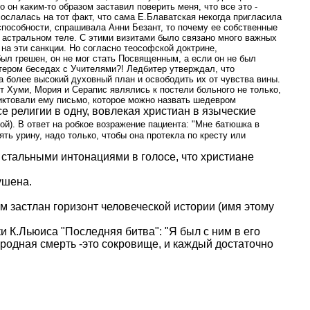
 он каким-то образом заставил поверить меня, что все это -
сослалась на тот факт, что сама Е.Блаватская некогда пригласила
пособности, спрашивала Анни Безант, то почему ее собственные
 астральном теле. С этими визитами было связано много важных
а эти санкции. Но согласно теософской доктрине,
л грешен, он не мог стать Посвященным, а если он не был
тером беседах с Учителями?! Ледбитер утверждал, что
 более высокий духовный план и освободить их от чувства вины.
т Хуми, Мория и Серапис являлись к постели больного не только,
диктовали ему письмо, которое можно назвать шедевром
е религии в одну, вовлекая христиан в языческие
й). В ответ на робкое возражение пациента: "Мне батюшка в
ять урину, надо только, чтобы она протекла по кресту или
 стальными интонациями в голосе, что христиане
ушена.
 застлан горизонт человеческой истории (имя этому
и К.Льюиса "Последняя битва": "Я был с ним в его
ородная смерть -это сокровище, и каждый достаточно