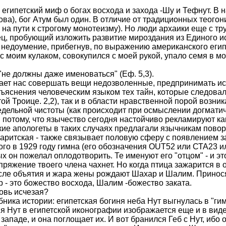
египетский миф о богах восхода и захода -Шу и Тефнут. В 
ова), бог Атум был один. В отличие от традиционных теогон
 на пути к строгому монотеизму). Но люди архаики еще с т
ц, пробующий изложить развитие мироздания из Единого ист
о недоумение, прибегнув, по выражению американского египт
с моим кулаком, совокупился с моей рукой, упало семя в мо
 "не должны даже именоваться" (Еф. 5,3).
ждает нас совершать вещи недозволенные, предпринимать 
ъяснения человеческим языком тех тайн, которые следовал
й Троице. 2,2), так и в области нравственной порой возник
едельной чистоты (как происходит при осмыслении догматич
потому, что язычество сегодня настойчиво рекламируют ка
кие апологеты в таких случаях предлагали язычникам повор
аритская - также связывает половую сферу с появлением за
ого в 1929 году гимна (его обозначения OUT52 или СТА23 ил
х он пожелал оплодотворить. Те именуют его "отцом" - и эт
напряжение твоего члена чахнет. Но когда птица зажарится в
сле объятия и жара жены рождают Шахар и Шалим. Приносят 
 - это божество восхода, Шалим -божество заката.
новь исчезая?
бника истории: египетская богиня неба Нут выгнулась в "ги
ня Нут в египетской иконографии изображается еще и в вид
 западе, и она поглощает их. И вот бранился Геб с Нут, ибо