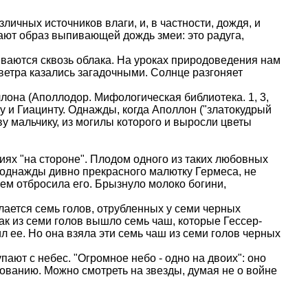
ичных источников влаги, и, в частности, дождя, и
ают образ выпивающей дождь змеи: это радуга,
иваются сквозь облака. На уроках природоведения нам
 ветра казались загадочными. Солнце разгоняет
ллона (Аполлодор. Мифологическая библиотека. 1, 3,
ну и Гиацинту. Однажды, когда Аполлон ("златокудрый
ву мальчику, из могилы которого и выросли цветы
ниях "на стороне". Плодом одного из таких любовных
 однажды дивно прекрасного малютку Гермеса, не
нием отбросила его. Брызнуло молоко богини,
ается семь голов, отрубленных у семи черных
так из семи голов вышло семь чаш, которые Гессер-
л ее. Но она взяла эти семь чаш из семи голов черных
упают с небес. "Огромное небо - одно на двоих": оно
вованию. Можно смотреть на звезды, думая не о войне