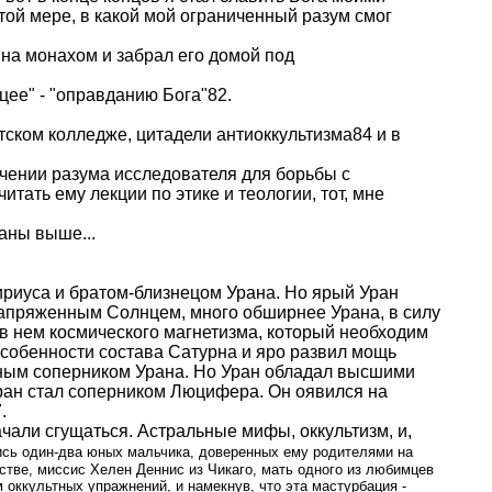
в той мере, в какой мой ограниченный разум смог
ына монахом и забрал его домой под
цее" - "оправданию Бога"82.
итском колледже, цитадели антиоккультизма84 и в
ечении разума исследователя для борьбы с
тать ему лекции по этике и теологии, тот, мне
аны выше...
риуса и братом-близнецом Урана. Но ярый Уран
напряженным Солнцем, много обширнее Урана, в силу
 в нем космического магнетизма, который необходим
собенности состава Сатурна и яро развил мощь
щным соперником Урана. Но Уран обладал высшими
ран стал соперником Люцифера. Он оявился на
.
чали сгущаться. Астральные мифы, оккультизм, и,
лись один-два юных мальчика, доверенных ему родителями на
естве, миссис Хелен Деннис из Чикаго, мать одного из любимцев
 оккультных упражнений, и намекнув, что эта мастурбация -