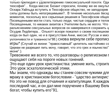
только прелюдия к удовлетворению гомосексуальной похоти. Один 
теософия"... Когда миссис Безант спросили, почему же ее оккуль
Оскара Уайльда вступить в Теософское общество, не заподозрив
силы должны быть непогрешимыми?.. В течение нескольких бесед
моментов, поскольку все серьезные решения в Теософском общес
Посвященными могли стать только люди, чистые сердцем и телом
Посвященным, то никаких визитов к Учителям быть не могло. Что
разъяснением сексуальных вопросов он намеревался сохранить ц
Осудив Ледбитера... Олькотт вскоре пожалел о своем поспешном 
когда он был один, но и в присутствии Анни, миссис Руссак и м
снова вернули себе прописк
уклончивости и туманности"88.)
игры*
(Случай из жизни: "православный" целитель настойчиво с
Церкви не разрешил пить мочу, говорит, что это грех и язычество
иконе".).
Тревожнее же всего то, что разговоры о религиозном
ощущают себя на пороге новых гонений.
Это еще один урок христианства: умение жить, строить
Это урок эсхатологической этики.
Мы знаем, что однажды мы станем совсем чужими для 
мраку в христианском богословии - "царство антихрист
Но это не повод для отчаяния и капитуляции. К каждо
последний час, и он дал мне поручение к Вашему Вели
богат, чтобы купить его"91.