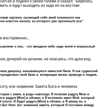
сил ее и поднял к своей голове и сказал: "Берегись
 жить и будут выходить из зада ее на востоке
хожая картина: кусающий себя змей понимался как
е илистое начало, из которого уже произошло все"
е восторженно...
ышляем о них, - это звездное небо надо мной и моральный
х дочерей на купания, не опасаясь, что духи вод
злива девушку, называвшуюся невестой Нила. И как суданский
, праздновал свой брак и, возвращая жизнь природе и людям,
оту, или знамение Завета Бога и человека
торая с вами, в роды навсегда: Я полагаю радугу Мою в
тся радуга [Моя] в облаке; и Я вспомню завет Мой, который
оти. И будет радуга [Моя] в облаке, и Я увижу ее, и
 Бог Ною: вот знамение завета, который Я поставил между