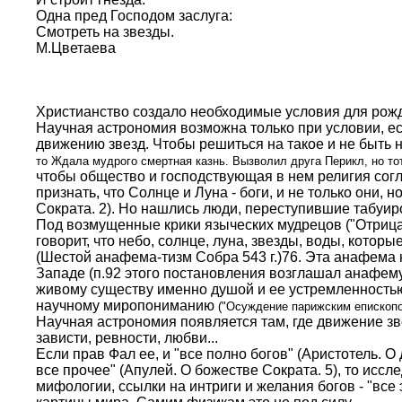
Одна пред Господом заслуга:
Смотреть на звезды.
М.Цветаева
Христианство создало необходимые условия для рожд
Научная астрономия возможна только при условии, е
движению звезд. Чтобы решиться на такое и не быть
то Ждала мудрого смертная казнь. Вызволил друга Перикл, но тот
чтобы общество и господствующая в нем религия соглас
признать, что Солнце и Луна - боги, и не только они
Сократа. 2). Но нашлись люди, переступившие табуир
Под возмущенные крики языческих мудрецов ("Отрицая 
говорит, что небо, солнце, луна, звезды, воды, кот
(Шестой анафема-тизм Собра 543 г.)76. Эта анафема 
Западе (п.92 этого постановления возглашал анафему
живому существу именно душой и ее устремленностью: 
научному миропониманию
("Осуждение парижским епископо
Научная астрономия появляется там, где движение зве
зависти, ревности, любви...
Если прав Фал ее, и "все полно богов" (Аристотель. О 
все прочее" (Апулей. О божестве Сократа. 5), то исс
мифологии, ссылки на интриги и желания богов - "вс