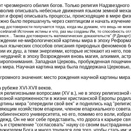
от чрезмерного обилия богов. Только религия Надзвездного
зволив описывать небесные движения языком земной механи
ел и форм) описывать процессы, происходящие в мире физи
можно было перешагнуть через скептицизм и начать изучение
вид достоверности получается тогда, когда мы думаем, что вещь не мож
себлагий Источник истины и что, раз мы созданы Им, то способность от
мся... Такова достоверность математических доказательств" (Р.Декарт)7
рождении не-мифологической картины мира в эпоху Реформац
ных языческих способов описания природных феноменов б
ии их душ, а теми энергиями, которые истекают из него, по
еудачей: в эпоху Возрождения вновь магия, алхимия, астр
миропонимания. Западная Церковь, пробужденная пощечино
ны мира. Научная картина мира была поддержана Церковью
ромного значения: место рождения научной картины мира х
рубеже XVI-XVII веков.
ия религиозными вопросами (XV в.), не в эпоху религиозной с
иозной напряженности в жизни христианской Европы родила
картины мира "опередили свой век" и поднялись над "религ
ляющим хозяйством епархии, членом епархиального совета
юбингенского университета, но его, помимо его воли, избр
дежд. Он не мог себе представить, что дорога к карьере св
ь и стремление "согласовать" науку со своим выстраданны
ужителем Бога и много трудился для того, чтобы стать им; 