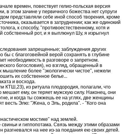
начале времен, повествует гелио-польская версия
ии, в этом зачине у первичного божества нет супруги
рудом представляли себе иной способ творения, кроме
очника, оказывается в затруднении; как же одинокий
олога, к способу, "противоестественному, хотя и
й собственный рот, и я выплюнул Шу, я изрыгнул
исследования запрещенные; заблуждения других
о бы с благоговейной верой сохранять в глубине
ает необходимость в разговоре о запретном.
еского богословия), но взгляд, обращенный в
к мышление более "экологически чистое", нежели
ошить их собственное белье...
ката и восхода.
и КТШ,23), из ритуала плодородия, полагали, что
о мешает ему, он теряет мужскую силу. Наконец, они
 огне, и когда ты сожжешь ее на углях, две женщины
весть Элю: "Жена, о Эль, родила". - "Кого она
мнастическом мостике" над землей.
е свиньи и гиппопотама. Связь между этими образами
 он разгневался на нее из-за поедания ею своих детей.