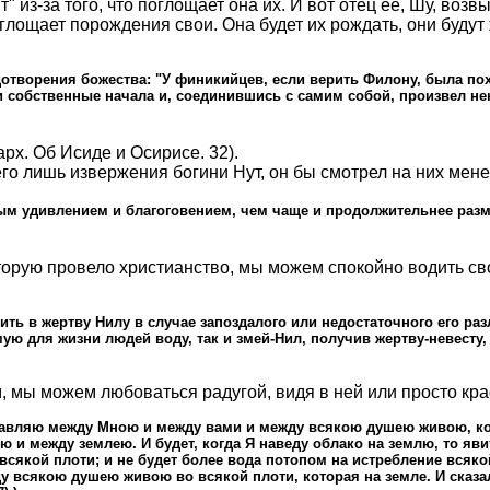
из-за того, что поглощает она их. И вот отец ее, Шу, возвы
поглощает порождения свои. Она будет их рождать, они будут
дотворения божества: "У финикийцев, если верить Филону, была по
собственные начала и, соединившись с самим собой, произвел неко
рх. Об Исиде и Осирисе. 32).
всего лишь извержения богини Нут, он бы смотрел на них мене
ым удивлением и благоговением, чем чаще и продолжительнее разм
рую провело христианство, мы можем спокойно водить свои
ить в жертву Нилу в случае запоздалого или недостаточного его ра
мую для жизни людей воду, так и змей-Нил, получив жертву-невесту
мы можем любоваться радугой, видя в ней или просто крас
поставляю между Мною и между вами и между всякою душею живою, ко
ю и между землею. И будет, когда Я наведу облако на землю, то яви
ой плоти; и не будет более вода потопом на истребление всякой пл
 всякою душею живою во всякой плоти, которая на земле. И сказал