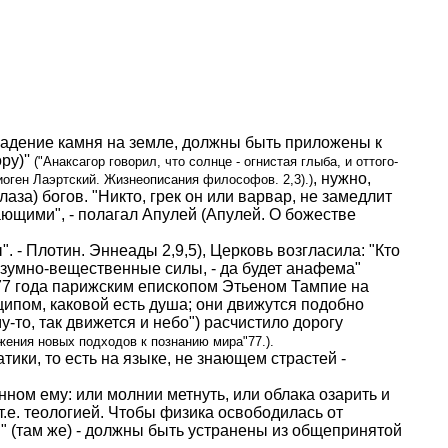
падение камня на земле, должны быть приложены к
ру)''
("Анаксагор говорил, что солнце - огнистая глыба, и оттого-
, нужно,
иоген Лаэртский. Жизнеописания философов. 2,3).)
аза) богов. "Никто, грек он или варвар, не замедлит
дающими", - полагал Апулей (Апулей. О божестве
- Плотин. Эннеады 2,9,5), Церковь возгласила: "Кто
разумно-вещественные силы, - да будет анафема"
277 года парижским епископом Этьеном Тампие на
ипом, каковой есть душа; они движутся подобно
-то, так движется и небо") расчистило дорогу
ения новых подходов к познанию мира"77.).
ики, то есть на языке, не знающем страстей -
енном ему: или молнии метнуть, или облака озарить и
т.е. теологией. Чтобы физика освободилась от
й" (там же) - должны быть устранены из общепринятой