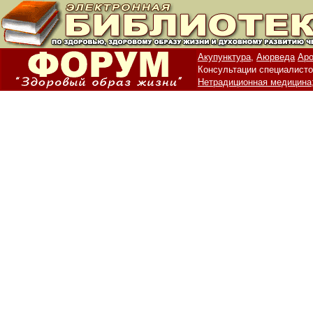
Акупунктура,
Аюрведа
Аро
Консультации специалисто
Нетрадиционная медицина