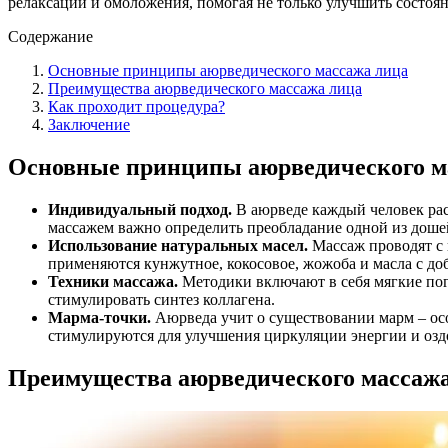
релаксации и омоложения, помогая не только улучшить состоян
Содержание
Основные принципы аюрведического массажа лица
Преимущества аюрведического массажа лица
Как проходит процедура?
Заключение
Основные принципы аюрведического м
Индивидуальный подход.
В аюрведе каждый человек рас
массажем важно определить преобладание одной из дошей
Использование натуральных масел.
Массаж проводят с 
применяются кунжутное, кокосовое, жожоба и масла с до
Техники массажа.
Методики включают в себя мягкие пог
стимулировать синтез коллагена.
Марма-точки.
Аюрведа учит о существовании марм – осо
стимулируются для улучшения циркуляции энергии и оздо
Преимущества аюрведического массаж