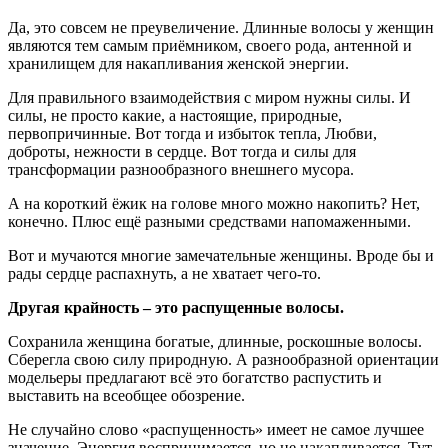
Да, это совсем не преувеличение. Длинные волосы у женщин
являются тем самым приёмником, своего рода, антенной и
хранилищем для накапливания женской энергии.
Для правильного взаимодействия с миром нужны силы. И
силы, не просто какие, а настоящие, природные,
первопричинные. Вот тогда и избыток тепла, Любви,
доброты, нежности в сердце. Вот тогда и силы для
трансформации разнообразного внешнего мусора.
А на короткий ёжик на голове много можно накопить? Нет,
конечно. Плюс ещё разными средствами напомаженными.
Вот и мучаются многие замечательные женщины. Вроде бы и
рады сердце распахнуть, а не хватает чего-то.
Другая крайность – это распущенные волосы.
Сохранила женщина богатые, длинные, роскошные волосы.
Сберегла свою силу природную. А разнообразной ориентации
модельеры предлагают всё это богатство распустить и
выставить на всеобщее обозрение.
Не случайно слово «распущенность» имеет не самое лучшее
значение. Энергия воспринимается, но не накапливается. Тут