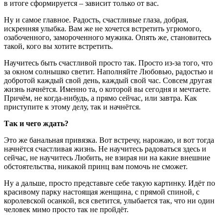
в итоге сформируется – зависит только от вас.
Ну и самое главное. Радость, счастливые глаза, добрая,
искренняя улыбка. Вам же не хочется встретить угрюмого,
озабоченного, замороченного мужика. Опять же, становитесь
такой, кого вы хотите встретить.
Научитесь быть счастливой просто так. Просто из-за того, что
за окном солнышко светит. Наполняйте Любовью, радостью и
добротой каждый свой день, каждый свой час. Совсем другая
жизнь начнётся. Именно та, о которой вы сегодня и мечтаете.
Причём, не когда-нибудь, а прямо сейчас, или завтра. Как
приступите к этому делу, так и начнётся.
Так и чего ждать?
Это же банальная привязка. Вот встречу, нарожаю, и вот тогда
начнётся счастливая жизнь. Не научитесь радоваться здесь и
сейчас, не научитесь Любить, не взирая ни на какие внешние
обстоятельства, никакой принц вам помочь не сможет.
Ну а дальше, просто представьте себе такую картинку. Идёт по
красивому парку настоящая женщина, с прямой спиной, с
королевской осанкой, вся светится, улыбается так, что ни один
человек мимо просто так не пройдёт.