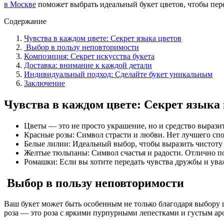
в Москве
поможет выбрать идеальный букет цветов, чтобы пере
Содержание
Чувства в каждом цвете: Секрет языка цветов
Выбор в пользу неповторимости
Композиция: Секрет искусства букета
Доставка: внимание к каждой детали
Индивидуальный подход: Сделайте букет уникальным
Заключение
Чувства в каждом цвете: Секрет языка
Цветы — это не просто украшение, но и средство выразит
Красные розы: Символ страсти и любви. Нет лучшего спо
Белые лилии: Идеальный выбор, чтобы выразить чистоту 
Желтые тюльпаны: Символ счастья и радости. Отлично по
Ромашки: Если вы хотите передать чувства дружбы и ув
Выбор в пользу неповторимости
Ваш букет может быть особенным не только благодаря выбору 
роза — это роза с яркими пурпурными лепестками и густым аро