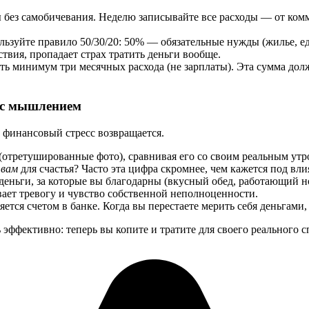
 без самобичевания. Неделю записывайте все расходы — от комм
ьзуйте правило 50/30/20: 50% — обязательные нужды (жилье, ед
твия, пропадает страх тратить деньги вообще.
ь минимум три месячных расхода (не зарплаты). Эта сумма должн
а с мышлением
 финансовый стресс возвращается.
(отретушированные фото), сравнивая его со своим реальным утр
о
вам
для счастья? Часто эта цифра скромнее, чем кажется под вл
еньги, за которые вы благодарны (вкусный обед, работающий но
ает тревогу и чувство собственной неполноценности.
ется счетом в банке. Когда вы перестаете мерить себя деньгами,
ффективно: теперь вы копите и тратите для своего реального сп