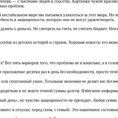
теперь — с тысячами людей в соцсетях. Картинки чужой красиво
вных проблем.
естабильном мире мы пытаемся ухватиться за этот якорь. Но мо
бность в защищенности, которую они не могут удовлетворить.
ать о деньгах. Не смотреть на счета, не считать бюджет. Неизв
 клубок из детских историй и страхов. Хорошая новость: его мо
? Вот пять маркеров того, что проблема не в кошельке, а в голов
 приложение десятки раз в день без необходимости, просто чтобы
 или спонтанный ужин. Тотальная экономия не делает вас богаче
редиткам и не знаете точной суммы долгов. Избегание информаци
ый день», но чувство защищенности не приходит. Любая сумма 
нно: в отпуске, перед сном, с семьей. Это навязчивое состояни