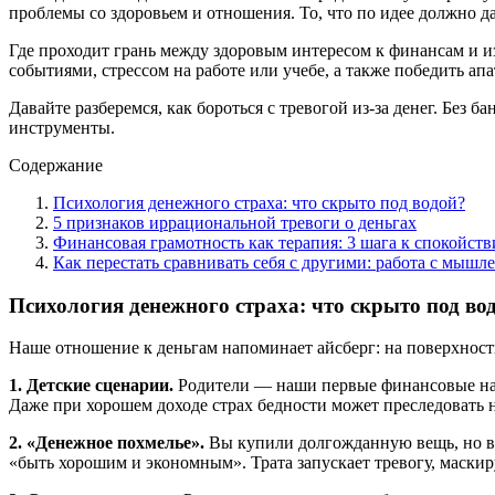
проблемы со здоровьем и отношения. То, что по идее должно д
Где проходит грань между здоровым интересом к финансам и и
событиями, стрессом на работе или учебе, а также победить а
Давайте разберемся, как бороться с тревогой из-за денег. Без
инструменты.
Содержание
Психология денежного страха: что скрыто под водой?
5 признаков иррациональной тревоги о деньгах
Финансовая грамотность как терапия: 3 шага к спокойст
Как перестать сравнивать себя с другими: работа с мышл
Психология денежного страха: что скрыто под во
Наше отношение к деньгам напоминает айсберг: на поверхност
1. Детские сценарии.
Родители — наши первые финансовые нас
Даже при хорошем доходе страх бедности может преследовать н
2. «Денежное похмелье».
Вы купили долгожданную вещь, но вм
«быть хорошим и экономным». Трата запускает тревогу, маски