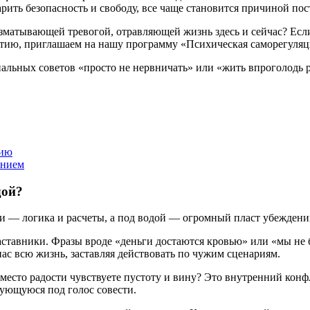
арить безопасность и свободу, все чаще становится причиной пос
зматывающей тревогой, отравляющей жизнь здесь и сейчас? Есл
патию, приглашаем на нашу программу «Психическая саморегуляц
 банальных советов «просто не нервничать» или «жить впроголодь
вию
ением
дой?
и — логика и расчеты, а под водой — огромный пласт убеждени
тавники. Фразы вроде «деньги достаются кровью» или «мы не б
ас всю жизнь, заставляя действовать по чужим сценариям.
есто радости чувствуете пустоту и вину? Это внутренний конф
рующуюся под голос совести.