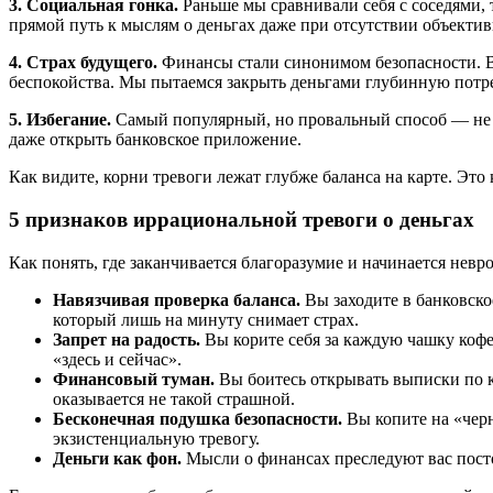
3. Социальная гонка.
Раньше мы сравнивали себя с соседями, 
прямой путь к мыслям о деньгах даже при отсутствии объекти
4. Страх будущего.
Финансы стали синонимом безопасности. В н
беспокойства. Мы пытаемся закрыть деньгами глубинную потре
5. Избегание.
Самый популярный, но провальный способ — не дум
даже открыть банковское приложение.
Как видите, корни тревоги лежат глубже баланса на карте. Это
5 признаков иррациональной тревоги о деньгах
Как понять, где заканчивается благоразумие и начинается невроз
Навязчивая проверка баланса.
Вы заходите в банковское
который лишь на минуту снимает страх.
Запрет на радость.
Вы корите себя за каждую чашку кофе
«здесь и сейчас».
Финансовый туман.
Вы боитесь открывать выписки по к
оказывается не такой страшной.
Бесконечная подушка безопасности.
Вы копите на «черн
экзистенциальную тревогу.
Деньги как фон.
Мысли о финансах преследуют вас постоя