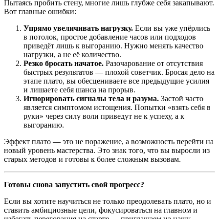
Пытаясь пробить стену, многие лишь глубже себя закапывают.
Вот главные ошибки:
Упрямо увеличивать нагрузку.
Если вы уже упёрлись
в потолок, простое добавление часов или подходов
приведёт лишь к выгоранию. Нужно менять качество
нагрузки, а не её количество.
Резко бросать начатое.
Разочарование от отсутствия
быстрых результатов — плохой советчик. Бросая дело на
этапе плато, вы обесцениваете все предыдущие усилия
и лишаете себя шанса на прорыв.
Игнорировать сигналы тела и разума.
Застой часто
является симптомом истощения. Попытки «взять себя в
руки» через силу воли приведут не к успеху, а к
выгоранию.
Эффект плато — это не поражение, а возможность перейти на
новый уровень мастерства. Это знак того, что вы выросли из
старых методов и готовы к более сложным вызовам.
Готовы снова запустить свой прогресс?
Если вы хотите научиться не только преодолевать плато, но и
ставить амбициозные цели, фокусироваться на главном и
избегать перегорания на старте — приглашаем на нашу