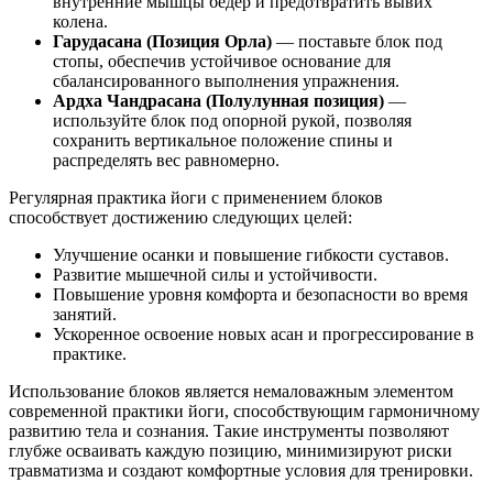
внутренние мышцы бедер и предотвратить вывих
колена.
Гарудасана (Позиция Орла)
— поставьте блок под
стопы, обеспечив устойчивое основание для
сбалансированного выполнения упражнения.
Ардха Чандрасана (Полулунная позиция)
—
используйте блок под опорной рукой, позволяя
сохранить вертикальное положение спины и
распределять вес равномерно.
Регулярная практика йоги с применением блоков
способствует достижению следующих целей:
Улучшение осанки и повышение гибкости суставов.
Развитие мышечной силы и устойчивости.
Повышение уровня комфорта и безопасности во время
занятий.
Ускоренное освоение новых асан и прогрессирование в
практике.
Использование блоков является немаловажным элементом
современной практики йоги, способствующим гармоничному
развитию тела и сознания. Такие инструменты позволяют
глубже осваивать каждую позицию, минимизируют риски
травматизма и создают комфортные условия для тренировки.