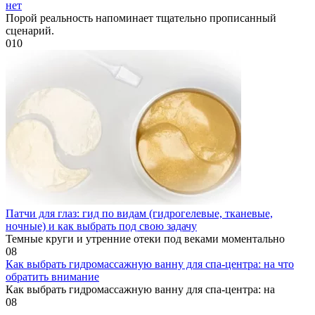
нет
Порой реальность напоминает тщательно прописанный
сценарий.
0
10
Патчи для глаз: гид по видам (гидрогелевые, тканевые,
ночные) и как выбрать под свою задачу
Темные круги и утренние отеки под веками моментально
0
8
Как выбрать гидромассажную ванну для спа-центра: на что
обратить внимание
Как выбрать гидромассажную ванну для спа-центра: на
0
8