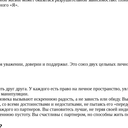
ного «Я».
ом уважении, доверии и поддержке. Это союз двух цельных лично
 друг друга. У каждого есть право на личное пространство, увл
м манипуляции.
века вызывают искреннюю радость, а не зависть или обиду. Вы 
 со всеми достоинствами и недостатками, не пытаясь его «перед
дого из партнеров. Вы становитесь лучше, не теряя своей инд
еннюю пустоту. Вы счастливы с партнером, но способны жить п
?