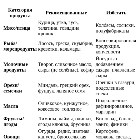
Категория
Рекомендованные
Избегать
продукта
Курица, утка, гусь,
Колбасы, сосиски,
Мясо/птица
телятина, говядина,
полуфабрикаты
кролик
Консервированная
Рыба/
Лосось, треска, скумбрия,
продукция,
морепродукты
креветки, кальмары
копчености
Йогурты с
Молочные
Творог, сливочное масло,
добавлением
продукты
сыры (не солёные), кефир
сахара, плавленые
сыры
Орешки в глазури,
Орехи/
Миндаль, грецкий орех,
подсоленные
семечки
фундук, льняное семя
снеки
Подсолнечное
Оливковое, кунжутное,
Масла
рафинированное,
кокосовое, топленое
маргарин
Фрукты/
Лимоны, лаймы, оливки,
Виноград, банан,
ягоды
ягоды клюква, брусника
манго, финики
Огурцы, редис, цветная
Картофель,
Овощи
капуста, брюссельская
морковь, свекла,