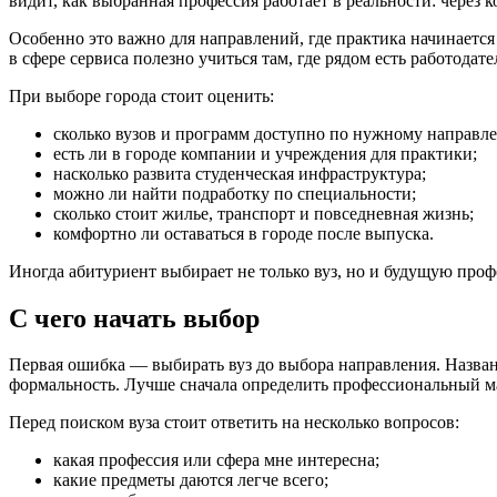
видит, как выбранная профессия работает в реальности: через
Особенно это важно для направлений, где практика начинается
в сфере сервиса полезно учиться там, где рядом есть работодат
При выборе города стоит оценить:
сколько вузов и программ доступно по нужному направл
есть ли в городе компании и учреждения для практики;
насколько развита студенческая инфраструктура;
можно ли найти подработку по специальности;
сколько стоит жилье, транспорт и повседневная жизнь;
комфортно ли оставаться в городе после выпуска.
Иногда абитуриент выбирает не только вуз, но и будущую про
С чего начать выбор
Первая ошибка — выбирать вуз до выбора направления. Назван
формальность. Лучше сначала определить профессиональный м
Перед поиском вуза стоит ответить на несколько вопросов:
какая профессия или сфера мне интересна;
какие предметы даются легче всего;