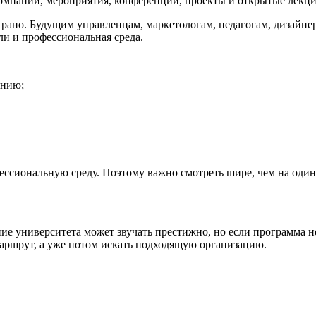
 компании, мероприятия, конференции, проекты и открытые лекци
 рано. Будущим управленцам, маркетологам, педагогам, дизайне
ели и профессиональная среда.
ению;
фессиональную среду. Поэтому важно смотреть шире, чем на оди
ие университета может звучать престижно, но если программа н
аршрут, а уже потом искать подходящую организацию.