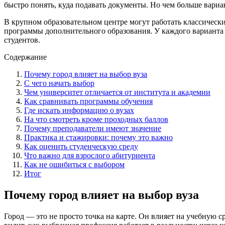
быстро понять, куда подавать документы. Но чем больше вариа
В крупном образовательном центре могут работать классическ
программы дополнительного образования. У каждого варианта св
студентов.
Содержание
Почему город влияет на выбор вуза
С чего начать выбор
Чем университет отличается от института и академии
Как сравнивать программы обучения
Где искать информацию о вузах
На что смотреть кроме проходных баллов
Почему преподаватели имеют значение
Практика и стажировки: почему это важно
Как оценить студенческую среду
Что важно для взрослого абитуриента
Как не ошибиться с выбором
Итог
Почему город влияет на выбор вуза
Город — это не просто точка на карте. Он влияет на учебную с