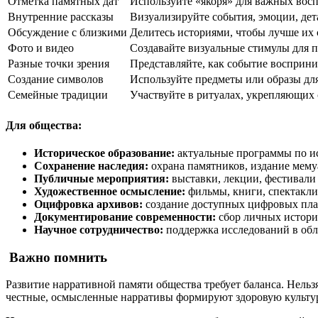
Отметка памятных дат
Используйте «якоря» для важных вос
Внутренние рассказы
Визуализируйте события, эмоции, дет
Обсуждение с близкими
Делитесь историями, чтобы лучше их 
Фото и видео
Создавайте визуальные стимулы для п
Разные точки зрения
Представляйте, как событие восприн
Создание символов
Используйте предметы или образы дл
Семейные традиции
Участвуйте в ритуалах, укрепляющих 
Для общества:
Историческое образование:
актуальные программы по ис
Сохранение наследия:
охрана памятников, издание мему
Публичные мероприятия:
выставки, лекции, фестивали
Художественное осмысление:
фильмы, книги, спектакли
Оцифровка архивов:
создание доступных цифровых пла
Документирование современности:
сбор личных историй
Научное сотрудничество:
поддержка исследований в обл
Важно помнить
Развитие нарративной памяти общества требует баланса. Нель
честные, осмысленные нарративы формируют здоровую культур