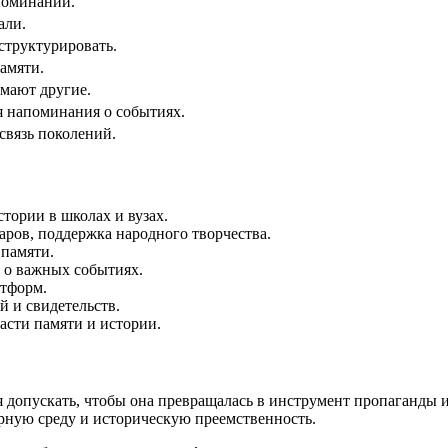
поминаний.
али.
структурировать.
амяти.
имают другие.
я напоминания о событиях.
связь поколений.
тории в школах и вузах.
аров, поддержка народного творчества.
 памяти.
 о важных событиях.
тформ.
 и свидетельств.
асти памяти и истории.
зя допускать, чтобы она превращалась в инструмент пропаганды
ную среду и историческую преемственность.