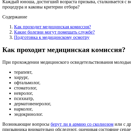
Каждый юноша, достигший возраста призыва, сталкивается с в
процедура и каковы критерии отбора?
Содержание
Как проходит медицинская комиссия?
Какие болезни могут помешать службе?
Подготовка к медицинскому осмотру
Как проходит медицинская комиссия?
При прохождении медицинского освидетельствования молодые
терапевт,
хирург,
офтальмолог,
стоматолог,
невролог,
психиатр,
дерматовенеролог,
нарколог,
эндокринолог.
Возникающие вопросы
берут ли в армию со сколиозом
или с др
призывника внимательно обследуют, оценивая состояние сердеч