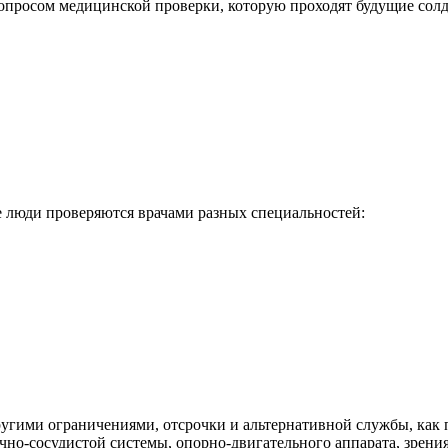
опросом медицинской проверки, которую проходят будущие солда
 люди проверяются врачами разных специальностей:
угими ограничениями, отсрочки и альтернативной службы, как п
но-сосудистой системы, опорно-двигательного аппарата, зрения