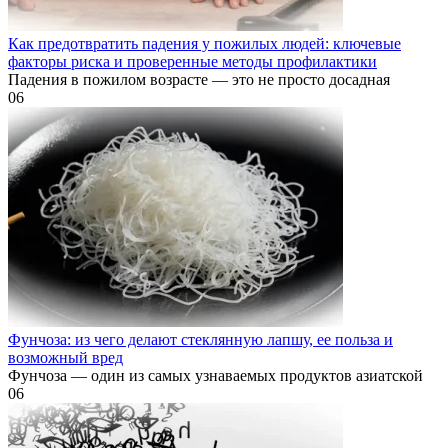
Как предотвратить падения у пожилых людей: ключевые
факторы риска и проверенные методы профилактики
Падения в пожилом возрасте — это не просто досадная
0
6
Фунчоза: из чего делают стеклянную лапшу, ее польза и
возможный вред
Фунчоза — один из самых узнаваемых продуктов азиатской
0
6