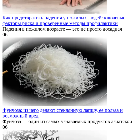
Как предотвратить падения у пожилых людей: ключевые
факторы риска и проверенные методы профилактики
Падения в пожилом возрасте — это не просто досадная
0
6
Фунчоза: из чего делают стеклянную лапшу, ее польза и
возможный вред
Фунчоза — один из самых узнаваемых продуктов азиатской
0
6