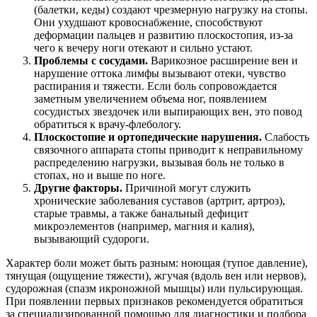
(балетки, кеды) создают чрезмерную нагрузку на стопы.
Они ухудшают кровоснабжение, способствуют
деформации пальцев и развитию плоскостопия, из-за
чего к вечеру ноги отекают и сильно устают.
Проблемы с сосудами.
Варикозное расширение вен и
нарушение оттока лимфы вызывают отеки, чувство
распирания и тяжести. Если боль сопровождается
заметным увеличением объема ног, появлением
сосудистых звездочек или выпирающих вен, это повод
обратиться к врачу-флебологу.
Плоскостопие и ортопедические нарушения.
Слабость
связочного аппарата стопы приводит к неправильному
распределению нагрузки, вызывая боль не только в
стопах, но и выше по ноге.
Другие факторы.
Причиной могут служить
хронические заболевания суставов (артрит, артроз),
старые травмы, а также банальный дефицит
микроэлементов (например, магния и калия),
вызывающий судороги.
Характер боли может быть разным: ноющая (тупое давление),
тянущая (ощущение тяжести), жгучая (вдоль вен или нервов),
судорожная (спазм икроножной мышцы) или пульсирующая.
При появлении первых признаков рекомендуется обратиться
за специализированной помощью для диагностики и подбора