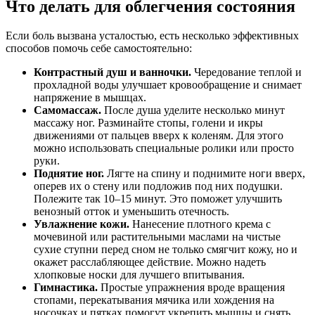
Что делать для облегчения состояния
Если боль вызвана усталостью, есть несколько эффективных
способов помочь себе самостоятельно:
Контрастный душ и ванночки.
Чередование теплой и
прохладной воды улучшает кровообращение и снимает
напряжение в мышцах.
Самомассаж.
После душа уделите несколько минут
массажу ног. Разминайте стопы, голени и икры
движениями от пальцев вверх к коленям. Для этого
можно использовать специальные ролики или просто
руки.
Поднятие ног.
Лягте на спину и поднимите ноги вверх,
оперев их о стену или подложив под них подушки.
Полежите так 10–15 минут. Это поможет улучшить
венозный отток и уменьшить отечность.
Увлажнение кожи.
Нанесение плотного крема с
мочевиной или растительными маслами на чистые
сухие ступни перед сном не только смягчит кожу, но и
окажет расслабляющее действие. Можно надеть
хлопковые носки для лучшего впитывания.
Гимнастика.
Простые упражнения вроде вращения
стопами, перекатывания мячика или хождения на
носочках и пятках помогут укрепить мышцы и снять