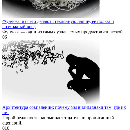
Фунчоза: из чего делают стеклянную лапшу, ее польза и
возможный вред
Фунчоза — один из самых узнаваемых продуктов азиатской
0
6
Архитектура совпадений: почему мы видим знаки там, где их
нет
Порой реальность напоминает тщательно прописанный
сценарий.
0
10