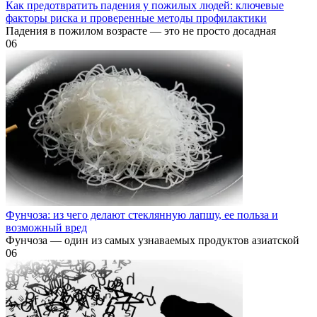
Как предотвратить падения у пожилых людей: ключевые
факторы риска и проверенные методы профилактики
Падения в пожилом возрасте — это не просто досадная
0
6
Фунчоза: из чего делают стеклянную лапшу, ее польза и
возможный вред
Фунчоза — один из самых узнаваемых продуктов азиатской
0
6