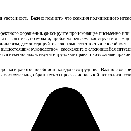
и уверенность. Важно помнить, что реакция подчиненного игра
рректного обращения, фиксируйте происходящее письменно или 
ы начальника, возможно, проблема решаема конструктивным ди
ссионализм, демонстрируйте свою компетентность и способность
и вышестоящим руководством, расскажите о сложившейся ситуац
ится невыносимой, изучите трудовые права и возможные право
доровья и работоспособности каждого сотрудника. Важно своев
 самостоятельно, обратитесь за профессиональной психологическ