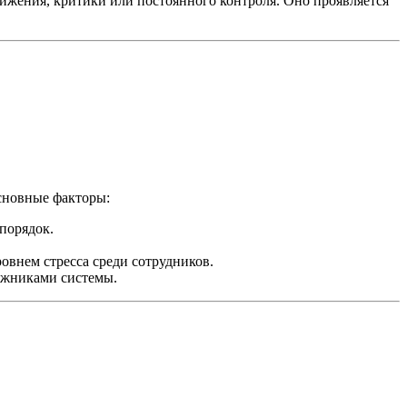
ижения, критики или постоянного контроля. Оно проявляется
сновные факторы:
порядок.
внем стресса среди сотрудников.
ожниками системы.