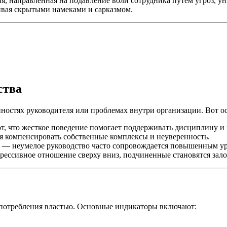
, направленная на подавление воли сотрудника путем угроз, ун
ивая скрытыми намеками и сарказмом.
ства
нностях руководителя или проблемах внутри организации. Вот о
, что жесткое поведение помогает поддерживать дисциплину и 
я компенсировать собственные комплексы и неуверенность.
— неумелое руководство часто сопровождается повышенным уро
рессивное отношение сверху вниз, подчиненные становятся зал
оупотребления властью. Основные индикаторы включают: