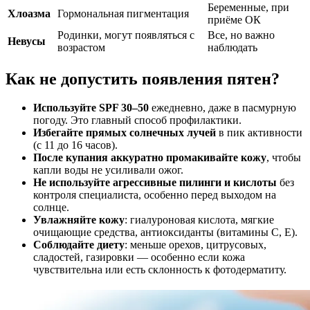
Беременные, при
Хлоазма
Гормональная пигментация
приёме ОК
Родинки, могут появляться с
Все, но важно
Невусы
возрастом
наблюдать
Как не допустить появления пятен?
Используйте SPF 30–50
ежедневно, даже в пасмурную
погоду. Это главный способ профилактики.
Избегайте прямых солнечных лучей
в пик активности
(с 11 до 16 часов).
После купания аккуратно промакивайте кожу
, чтобы
капли воды не усиливали ожог.
Не используйте агрессивные пилинги и кислоты
без
контроля специалиста, особенно перед выходом на
солнце.
Увлажняйте кожу
: гиалуроновая кислота, мягкие
очищающие средства, антиоксиданты (витамины С, Е).
Соблюдайте диету
: меньше орехов, цитрусовых,
сладостей, газировки — особенно если кожа
чувствительна или есть склонность к фотодерматиту
.