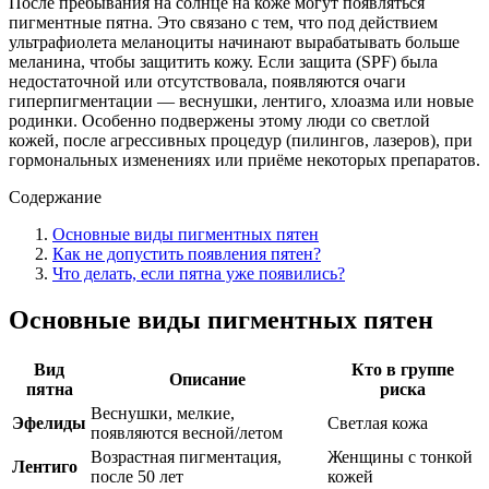
После пребывания на солнце на коже могут появляться
пигментные пятна. Это связано с тем, что под действием
ультрафиолета меланоциты начинают вырабатывать больше
меланина, чтобы защитить кожу. Если защита (SPF) была
недостаточной или отсутствовала, появляются очаги
гиперпигментации — веснушки, лентиго, хлоазма или новые
родинки. Особенно подвержены этому люди со светлой
кожей, после агрессивных процедур (пилингов, лазеров), при
гормональных изменениях или приёме некоторых препаратов.
Содержание
Основные виды пигментных пятен
Как не допустить появления пятен?
Что делать, если пятна уже появились?
Основные виды пигментных пятен
Вид
Кто в группе
Описание
пятна
риска
Веснушки, мелкие,
Эфелиды
Светлая кожа
появляются весной/летом
Возрастная пигментация,
Женщины с тонкой
Лентиго
после 50 лет
кожей