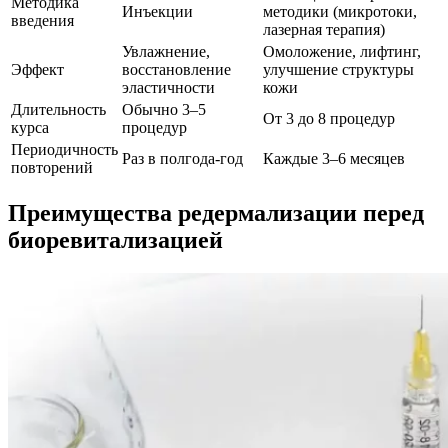
Методика
Инъекции
методики (микротоки,
введения
лазерная терапия)
Увлажнение,
Омоложение, лифтинг,
Эффект
восстановление
улучшение структуры
эластичности
кожи
Длительность
Обычно 3–5
От 3 до 8 процедур
курса
процедур
Периодичность
Раз в полгода-год
Каждые 3–6 месяцев
повторений
Преимущества редермализации перед
биоревитализацией