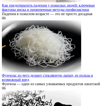
Как предотвратить падения у пожилых людей: ключевые
факторы риска и проверенные методы профилактики
Падения в пожилом возрасте — это не просто досадная
0
6
Фунчоза: из чего делают стеклянную лапшу, ее польза и
возможный вред
Фунчоза — один из самых узнаваемых продуктов азиатской
0
6