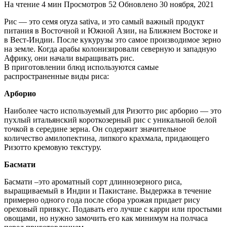
На чтение
4 мин
Просмотров
52
Обновлено
30 ноября, 2021
Рис — это семя oryza sativa, и это самый важный продукт
питания в Восточной и Южной Азии, на Ближнем Востоке и
в Вест-Индии. После кукурузы это самое производимое зерно
на земле. Когда арабы колонизировали северную и западную
Африку, они начали выращивать рис.
В приготовлении блюд используются самые
распространенные виды риса:
Арборио
Наиболее часто используемый для Ризотто рис арборио — это
пухлый итальянский короткозерный рис с уникальной белой
точкой в середине зерна. Он содержит значительное
количество амилопектина, липкого крахмала, придающего
Ризотто кремовую текстуру.
Басмати
Басмати –это ароматный сорт длиннозерного риса,
выращиваемый в Индии и Пакистане. Выдержка в течение
примерно одного года после сбора урожая придает рису
ореховый привкус. Подавать его лучше с карри или простыми
овощами, но нужно замочить его как минимум на полчаса