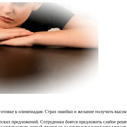
дготовке к олимпиадам. Страх ошибки и желание получить высо
еских предложений. Сотрудники боятся предложить слабое решен
 могут начать новый проект из-за давления и ожидания гениальн