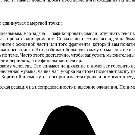
 сдвинуться с мёртвой точки:
идеальным. Его задача — зафиксировать мысли. Улучшать текст 
актировать одновременно. Сначала выплесните все идеи на бумаг
ните с основной части или того фрагмента, который вам понятне
ванного списка. Это разбивает большую задачу на маленькие ша
по теме. Часто этого достаточно, чтобы запустить мыслительны
чий черновик, а не финальный шедевр.
изкому человеку. Это снимает напряжение и помогает говорить п
елённая музыка, чашка чая, уборка на столе) помогают мозгу п
. Короткий промежуток воспринимается проще и помогает преод
еская реакция на неопределённость и высокие ожидания. Поним