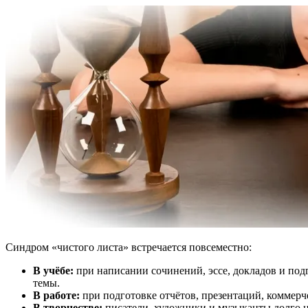
Синдром «чистого листа» встречается повсеместно:
В учёбе:
при написании сочинений, эссе, докладов и по
темы.
В работе:
при подготовке отчётов, презентаций, коммерч
В творчестве:
писатели, художники и музыканты долго не