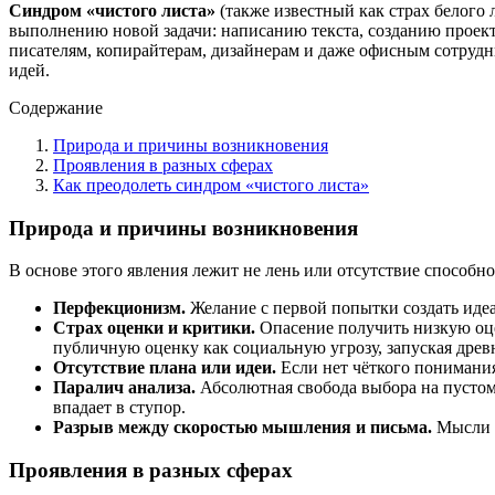
Синдром «чистого листа»
(также известный как страх белого 
выполнению новой задачи: написанию текста, созданию проект
писателям, копирайтерам, дизайнерам и даже офисным сотрудни
идей.
Содержание
Природа и причины возникновения
Проявления в разных сферах
Как преодолеть синдром «чистого листа»
Природа и причины возникновения
В основе этого явления лежит не лень или отсутствие способн
Перфекционизм.
Желание с первой попытки создать идеа
Страх оценки и критики.
Опасение получить низкую оце
публичную оценку как социальную угрозу, запуская дре
Отсутствие плана или идеи.
Если нет чёткого понимания
Паралич анализа.
Абсолютная свобода выбора на пустом 
впадает в ступор.
Разрыв между скоростью мышления и письма.
Мысли ф
Проявления в разных сферах