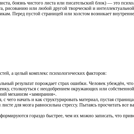
листа, боязнь чистого листа или писательский блок) — это псих
а, рисованию или любой другой творческой и интеллектуальной 
кам. Перед пустой страницей или холстом возникает внутреннее
остей, а целый комплекс психологических факторов:
льный результат порождает страх ошибки. Человек убеждён, что 
нку, столкнуться с неодобрением окружающих или собственной
вний механизм «замирания».
, с чего начать и как структурировать материал, пустая страни
листе для мозга равносильна стрессу. Пытаясь просчитать все 
ормируются гораздо быстрее, чем их можно записать, что прив