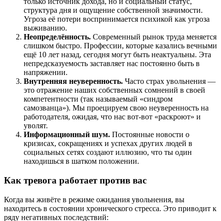
только источник дохода, но и социальный статус,
структура дня и ощущение собственной значимости.
Угроза её потери воспринимается психикой как угроза
выживанию.
Неопределённость.
Современный рынок труда меняется
слишком быстро. Профессии, которые казались вечными
ещё 10 лет назад, сегодня могут быть неактуальны. Эта
непредсказуемость заставляет нас постоянно быть в
напряжении.
Внутренняя неуверенность.
Часто страх увольнения —
это отражение наших собственных сомнений в своей
компетентности (так называемый «синдром
самозванца»). Мы проецируем свою неуверенность на
работодателя, ожидая, что нас вот-вот «раскроют» и
уволят.
Информационный шум.
Постоянные новости о
кризисах, сокращениях и успехах других людей в
социальных сетях создают иллюзию, что ты один
находишься в шатком положении.
Как тревога работает против вас
Когда вы живёте в режиме ожидания увольнения, вы
находитесь в состоянии хронического стресса. Это приводит к
ряду негативных последствий: