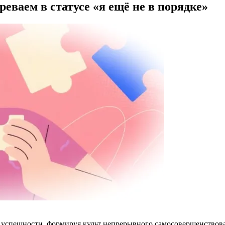
еваем в статусе «я ещё не в порядке»
успешности, формируя культ непрерывного самосовершенствова