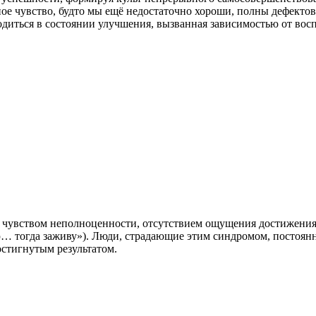
ое чувство, будто мы ещё недостаточно хороши, полны дефектов
одиться в состоянии улучшения, вызванная зависимостью от восп
м чувством неполноценности, отсутствием ощущения достижени
ею… тогда заживу»). Люди, страдающие этим синдромом, постоян
стигнутым результатом.