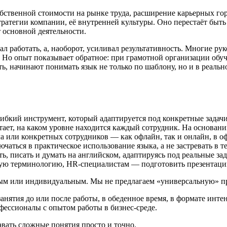
ственной стоимости на рынке труда, расширение карьерных гори
тратегии компании, её внутренней культуры. Оно перестаёт быт
от основной деятельности.
 работать, а, наоборот, усиливал результативность. Многие ру
та. Но опыт показывает обратное: при грамотной организации обу
ь, начинают понимать язык не только по шаблону, но и в реально
а гибкий инструмент, который адаптируется под конкретные задач
ватает, на каком уровне находится каждый сотрудник. На основ
ла или конкретных сотрудников — как офлайн, так и онлайн, в 
аться в практическое использование языка, а не застревать в т
ть, писать и думать на английском, адаптируясь под реальные з
кую терминологию, HR-специалистам — подготовить презентаци
вым или индивидуальным. Мы не предлагаем «универсальную» пр
нятия до или после работы, в обеденное время, в формате интен
офессионалы с опытом работы в бизнес-среде.
авать сложные понятия просто и точно.