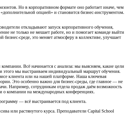
зонтов. Но в корпоративном формате оно работает иначе, чем
ь «дополнительной опцией» и становится бизнес-инструментом.
ководители откладывают запуск корпоративного обучения,
чение не только не мешает работе, но и помогает команде выйти
й бизнес-среде, это меняет атмосферу в коллективе, улучшает
и компании. Всё начинается с анализа: мы выясняем, какие цели
ании этого мы выстраиваем индивидуальный маршрут обучения.
офисе клиента или на нашей платформе. Наша ключевая
еории. Это особенно важно для бизнес-среды, где главное — не
адачи. Например, сотрудникам отдела продаж даём возможность
и о компании на международных конференциях.
ограмму — всё выстраивается под клиента.
сива или растянутого курса. Преподаватели Capital School