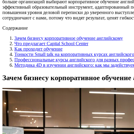
больше организаций выбирают корпоративное обучение англий
эффективный образовательный инструмент, адаптированный по
повышения уровня деловой переписки до уверенного выступле
сотрудничают с нами, потому что видят результат, ценят гибко
Содержание
Зачем бизнесу корпоративное обучение английскому
Что предлагает Capital School Center
Как проходит обучение
Тонкости Small talk на корпоративных курсах английског
Профессиональные курсы английского для разных профе
Методика 4D в изучении английского: как мы задействуе
Зачем бизнесу корпоративное обучение