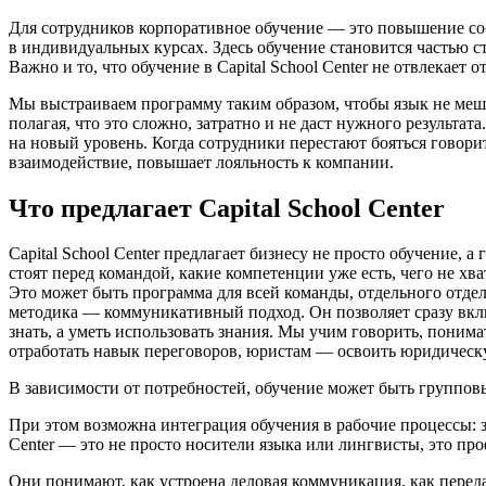
Для сотрудников корпоративное обучение — это повышение соб
в индивидуальных курсах. Здесь обучение становится частью с
Важно и то, что обучение в Capital School Center не отвлекает 
Мы выстраиваем программу таким образом, чтобы язык не мешал
полагая, что это сложно, затратно и не даст нужного результа
на новый уровень. Когда сотрудники перестают бояться говорит
взаимодействие, повышает лояльность к компании.
Что предлагает Capital School Center
Capital School Center предлагает бизнесу не просто обучение, 
стоят перед командой, какие компетенции уже есть, чего не х
Это может быть программа для всей команды, отдельного отде
методика — коммуникативный подход. Он позволяет сразу включ
знать, а уметь использовать знания. Мы учим говорить, понима
отработать навык переговоров, юристам — освоить юридичес
В зависимости от потребностей, обучение может быть группо
При этом возможна интеграция обучения в рабочие процессы: за
Center — это не просто носители языка или лингвисты, это пр
Они понимают, как устроена деловая коммуникация, как перед