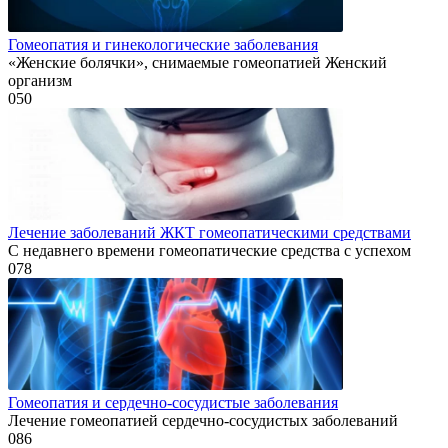
Гомеопатия и гинекологические заболевания
«Женские болячки», снимаемые гомеопатией Женский
организм
0
50
Лечение заболеваний ЖКТ гомеопатическими средствами
С недавнего времени гомеопатические средства с успехом
0
78
Гомеопатия и сердечно-сосудистые заболевания
Лечение гомеопатией сердечно-сосудистых заболеваний
0
86