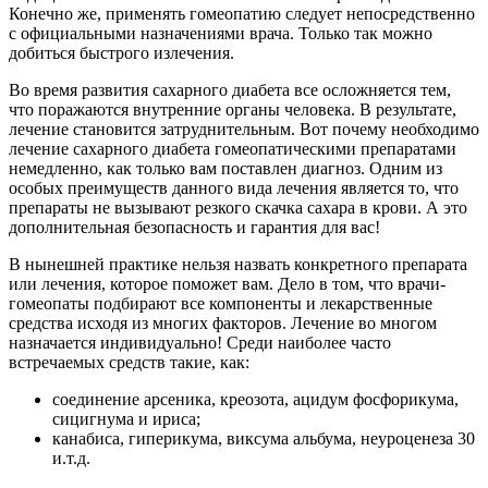
Конечно же, применять гомеопатию следует непосредственно
с официальными назначениями врача. Только так можно
добиться быстрого излечения.
Во время развития сахарного диабета все осложняется тем,
что поражаются внутренние органы человека. В результате,
лечение становится затруднительным. Вот почему необходимо
лечение сахарного диабета гомеопатическими препаратами
немедленно, как только вам поставлен диагноз. Одним из
особых преимуществ данного вида лечения является то, что
препараты не вызывают резкого скачка сахара в крови. А это
дополнительная безопасность и гарантия для вас!
В нынешней практике нельзя назвать конкретного препарата
или лечения, которое поможет вам. Дело в том, что врачи-
гомеопаты подбирают все компоненты и лекарственные
средства исходя из многих факторов. Лечение во многом
назначается индивидуально! Среди наиболее часто
встречаемых средств такие, как:
соединение арсеника, креозота, ацидум фосфорикума,
сицигнума и ириса;
канабиса, гиперикума, виксума альбума, неуроценеза 30
и.т.д.