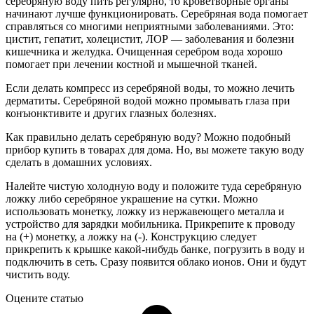
серебряную воду пить регулярно, то кроветворные органы
начинают лучше функционировать. Серебряная вода помогает
справляться со многими неприятными заболеваниями. Это:
цистит, гепатит, холецистит, ЛОР — заболевания и болезни
кишечника и желудка. Очищенная серебром вода хорошо
помогает при лечении костной и мышечной тканей.
Если делать компресс из серебряной воды, то можно лечить
дерматиты. Серебряной водой можно промывать глаза при
конъюнктивите и других глазных болезнях.
Как правильно делать серебряную воду? Можно подобный
прибор купить в товарах для дома. Но, вы можете такую воду
сделать в домашних условиях.
Налейте чистую холодную воду и положите туда серебряную
ложку либо серебряное украшение на сутки. Можно
использовать монетку, ложку из нержавеющего металла и
устройство для зарядки мобильника. Прикрепите к проводу
на (+) монетку, а ложку на (-). Конструкцию следует
прикрепить к крышке какой-нибудь банке, погрузить в воду и
подключить в сеть. Сразу появится облако ионов. Они и будут
чистить воду.
Оцените статью